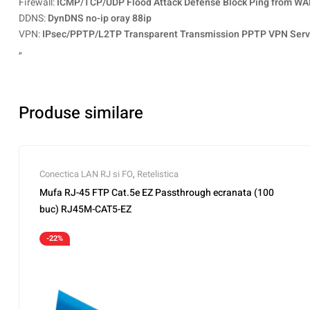
Firewall:
ICMP/TCP/UDP Flood Attack Defense Block Ping from W
DDNS:
DynDNS no-ip oray 88ip
VPN:
IPsec/PPTP/L2TP Transparent Transmission PPTP VPN Serv
„
Produse similare
Conectica LAN RJ si FO
,
Retelistica
Mufa RJ-45 FTP Cat.5e EZ Passthrough ecranata (100
buc) RJ45M-CAT5-EZ
-22%