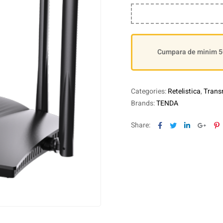
Cumpara de minim 500
Categories:
Retelistica
,
Transm
Brands:
TENDA
Facebook
Twitter
Linkedin
Goog
P
Share: