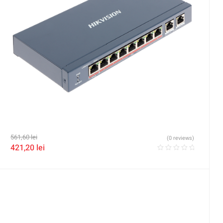
561,60
lei
(0 reviews)
421,20
lei