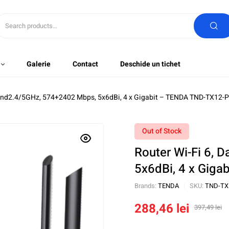
Galerie
Contact
Deschide un tichet
Band2.4/5GHz, 574+2402 Mbps, 5x6dBi, 4 x Gigabit – TENDA TND-TX12
Out of Stock
Router Wi-Fi 6,
5x6dBi, 4 x Gig
Brands:
TENDA
SKU:
TND-TX
288,46
lei
397,49
lei