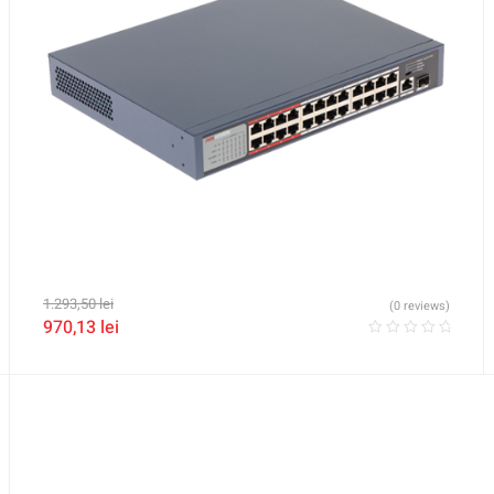
1.293,50
lei
(0 reviews)
970,13
lei