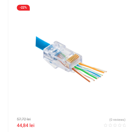
-22%
57,72
lei
(0 reviews)
44,84
lei