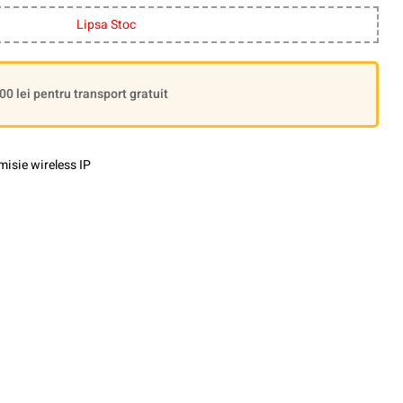
Lipsa Stoc
 lei pentru transport gratuit
isie wireless IP
le+
interest