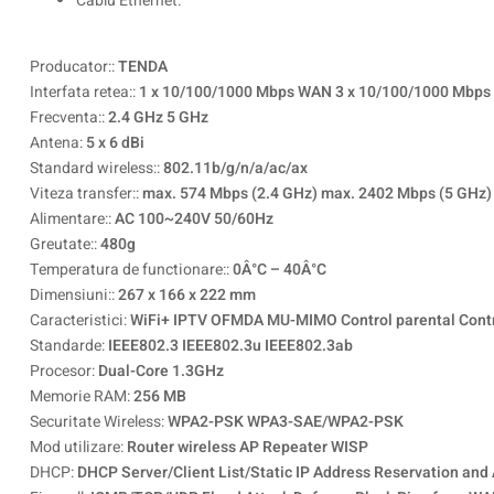
Cablu Ethernet.
Producator::
TENDA
Interfata retea::
1 x 10/100/1000 Mbps WAN 3 x 10/100/1000 Mbps
Frecventa::
2.4 GHz 5 GHz
Antena:
5 x 6 dBi
Standard wireless::
802.11b/g/n/a/ac/ax
Viteza transfer::
max. 574 Mbps (2.4 GHz) max. 2402 Mbps (5 GHz)
Alimentare::
AC 100~240V 50/60Hz
Greutate::
480g
Temperatura de functionare::
0Â°C – 40Â°C
Dimensiuni::
267 x 166 x 222 mm
Caracteristici:
WiFi+ IPTV OFMDA MU-MIMO Control parental Cont
Standarde:
IEEE802.3 IEEE802.3u IEEE802.3ab
Procesor:
Dual-Core 1.3GHz
Memorie RAM:
256 MB
Securitate Wireless:
WPA2-PSK WPA3-SAE/WPA2-PSK
Mod utilizare:
Router wireless AP Repeater WISP
DHCP:
DHCP Server/Client List/Static IP Address Reservation and 