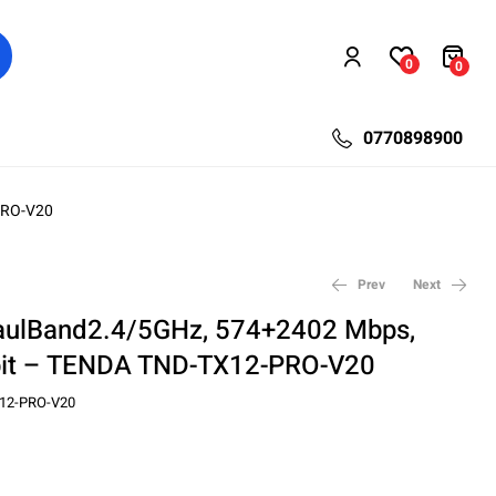
0
0
0770898900
-PRO-V20
Prev
Next
 DaulBand2.4/5GHz, 574+2402 Mbps,
abit – TENDA TND-TX12-PRO-V20
178,57
704,76
lei
lei
246,06
971,15
lei
lei
12-PRO-V20