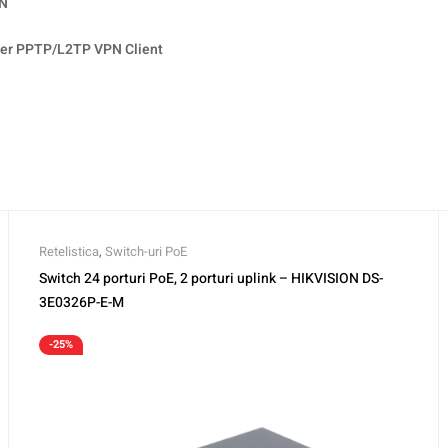
AN
er PPTP/L2TP VPN Client
Retelistica
,
Switch-uri PoE
Switch 24 porturi PoE, 2 porturi uplink – HIKVISION DS-
3E0326P-E-M
-25%