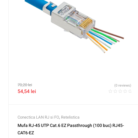
70,20
lei
(0 reviews)
54,54
lei
Conectica LAN RJ si FO
,
Retelistica
Mufa RJ-45 UTP Cat.6 EZ Passthrough (100 buc) RJ45-
CAT6-EZ