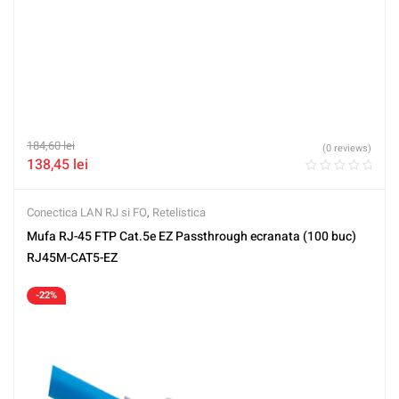
184,60
lei
(0 reviews)
138,45
lei
Conectica LAN RJ si FO
,
Retelistica
Mufa RJ-45 FTP Cat.5e EZ Passthrough ecranata (100 buc)
RJ45M-CAT5-EZ
-22%