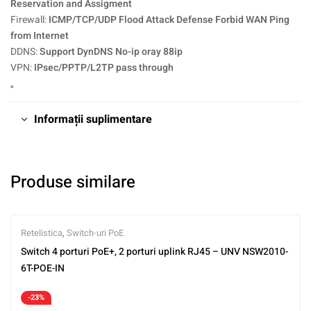
Reservation and Assigment
Firewall:
ICMP/TCP/UDP Flood Attack Defense Forbid WAN Ping
from Internet
DDNS:
Support DynDNS No-ip oray 88ip
VPN:
IPsec/PPTP/L2TP pass through
„
Informații suplimentare
Produse similare
Retelistica
,
Switch-uri PoE
Switch 4 porturi PoE+, 2 porturi uplink RJ45 – UNV NSW2010-
6T-POE-IN
-23%