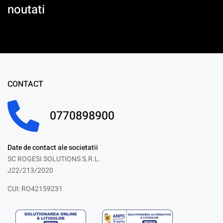
noutati
CONTACT
0770898900
Date de contact ale societatii
SC ROGESI SOLUTIONS S.R.L.
J22/213/2020
CUI: RO42159231