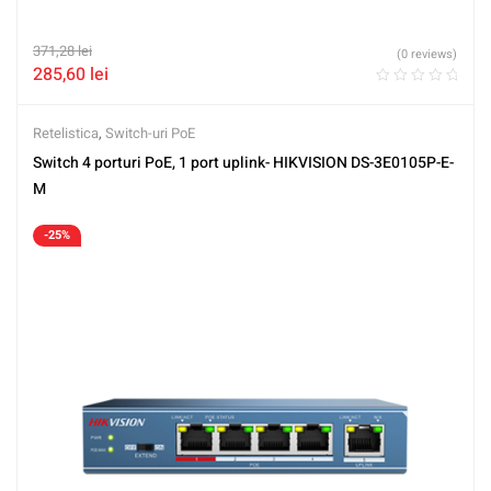
371,28
lei
(0 reviews)
285,60
lei
Retelistica
,
Switch-uri PoE
Switch 4 porturi PoE, 1 port uplink- HIKVISION DS-3E0105P-E-
M
-25%