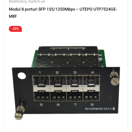
Retelistica
,
Switch-uri
Modul 8 porturi SFP 155/1250Mbps – UTEPO UTP7524GE-
M8F
-23%