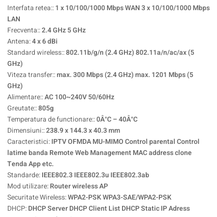
Interfata retea::
1 x 10/100/1000 Mbps WAN 3 x 10/100/1000 Mbps
LAN
Frecventa::
2.4 GHz 5 GHz
Antena:
4 x 6 dBi
Standard wireless::
802.11b/g/n (2.4 GHz) 802.11a/n/ac/ax (5
GHz)
Viteza transfer::
max. 300 Mbps (2.4 GHz) max. 1201 Mbps (5
GHz)
Alimentare::
AC 100~240V 50/60Hz
Greutate::
805g
Temperatura de functionare::
0Â°C – 40Â°C
Dimensiuni::
238.9 x 144.3 x 40.3 mm
Caracteristici:
IPTV OFMDA MU-MIMO Control parental Control
latime banda Remote Web Management MAC address clone
Tenda App etc.
Standarde:
IEEE802.3 IEEE802.3u IEEE802.3ab
Mod utilizare:
Router wireless AP
Securitate Wireless:
WPA2-PSK WPA3-SAE/WPA2-PSK
DHCP:
DHCP Server DHCP Client List DHCP Static IP Adress