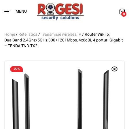
MENU
0
Home
/
Retelistica
/
Transmisie wireless IP
/ Router WiFi 6,
DualBand 2.4Ghz/5GHz 300+1201Mbps, 4x6dBi, 4 porturi Gigabit
– TENDA TND-TX2
-27%