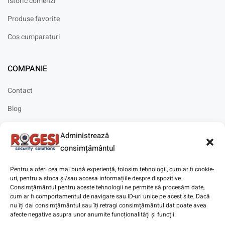
Istoric comenzi
Produse favorite
Cos cumparaturi
COMPANIE
Contact
Blog
Cariere
Administrează
Solicitare instalare
consimțământul
Pentru a oferi cea mai bună experiență, folosim tehnologii, cum ar fi cookie-
uri, pentru a stoca și/sau accesa informațiile despre dispozitive.
Consimțământul pentru aceste tehnologii ne permite să procesăm date,
cum ar fi comportamentul de navigare sau ID-uri unice pe acest site. Dacă
Copyright © 2025
Digitaz
.
nu îți dai consimțământul sau îți retragi consimțământul dat poate avea
afecte negative asupra unor anumite funcționalități și funcții.