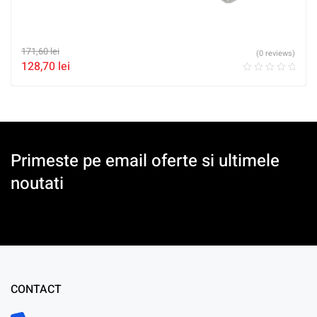
171,60
lei
(0 reviews)
128,70
lei
Primeste pe email oferte si ultimele
noutati
CONTACT