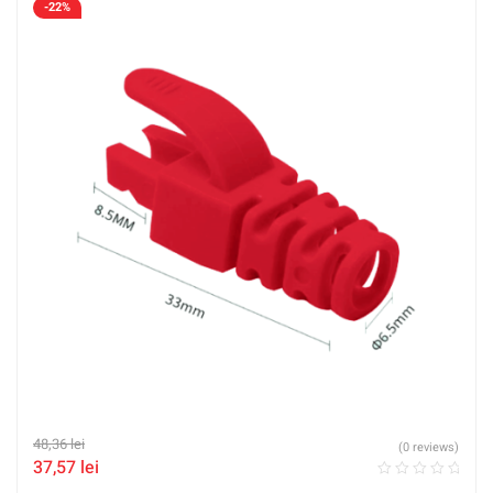
-22%
48,36
lei
(0 reviews)
37,57
lei