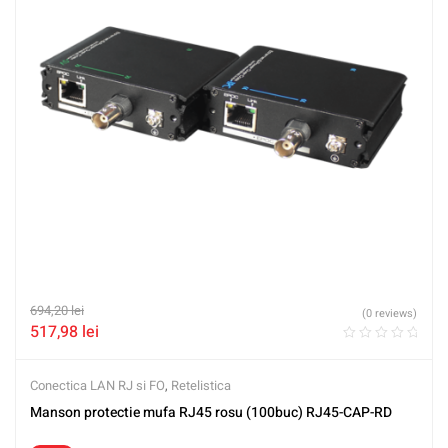
694,20
lei
(0 reviews)
517,98
lei
Conectica LAN RJ si FO
,
Retelistica
Manson protectie mufa RJ45 rosu (100buc) RJ45-CAP-RD