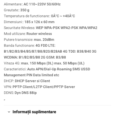
Alimentare::
AC 110~220V 50/60Hz
Greutate::
350 g
Temperatura de functionare::
0Â°C ~ +40Â°C
Dimensiuni::
185 x 126 x 60 mm
Securitate Wireless:
WEP WPA-PSK WPA2-PSK WPA/WPA2
Mod utilizare:
Router wireless
Putere transmisie:
max. 20dBm
Banda functionare:
4G FDD LTE:
B1/B2/B3/B4/B5/B7/B8/B20/B28AB 4G TDD: B38/B40 3G
WCDMA: B1/B2/B5/B8 2G GSM: B3/B8
Viteza 4G:
max. 150 Mbps (DL) max. 50 Mbps (UL)
Caracteristici:
Auto APN/Dial-Up Roaming SMS USSD
Management PIN Data limited etc
DHCP:
DHCP Server si Client
VPN:
PPTP Client/L2TP Client/PPTP Server
DDNS:
Dyn DNS 88ip
„
Informații suplimentare