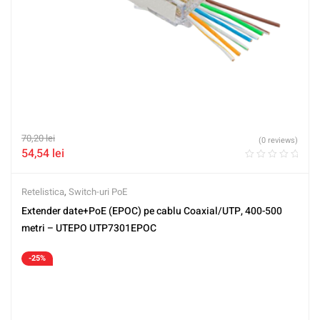
70,20
lei
(0 reviews)
54,54
lei
Retelistica
,
Switch-uri PoE
Extender date+PoE (EPOC) pe cablu Coaxial/UTP, 400-500
metri – UTEPO UTP7301EPOC
-25%