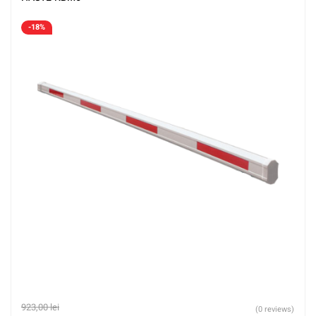
-18%
923,00
lei
(0 reviews)