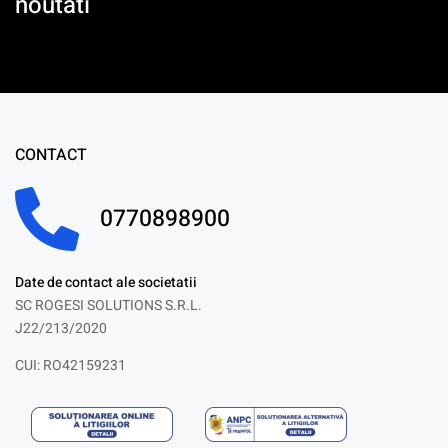
noutati
CONTACT
0770898900
Date de contact ale societatii
SC ROGESI SOLUTIONS S.R.L.
J22/213/2020
CUI: RO42159231