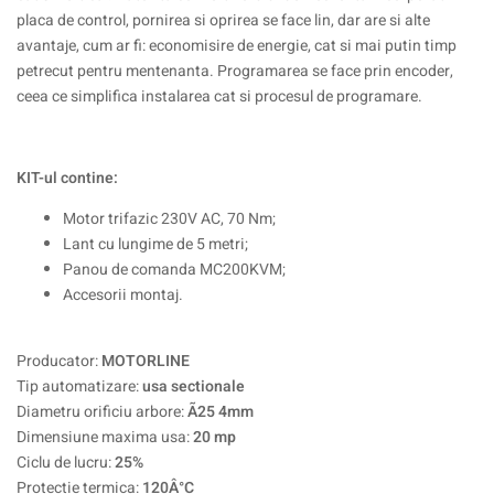
placa de control, pornirea si oprirea se face lin, dar are si alte
avantaje, cum ar fi: economisire de energie, cat si mai putin timp
petrecut pentru mentenanta. Programarea se face prin encoder,
ceea ce simplifica instalarea cat si procesul de programare.
KIT-ul contine:
Motor trifazic 230V AC, 70 Nm;
Lant cu lungime de 5 metri;
Panou de comanda MC200KVM;
Accesorii montaj.
Producator:
MOTORLINE
Tip automatizare:
usa sectionale
Diametru orificiu arbore:
Ã25 4mm
Dimensiune maxima usa:
20 mp
Ciclu de lucru:
25%
Protectie termica:
120Â°C