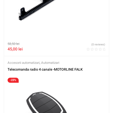
58,50
lei
(0 reviews)
45,00
lei
Accesorii automatizari
,
Automatizari
Telecomanda radio 4 canale -MOTORLINE FALK
-23%