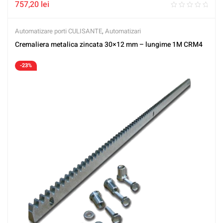
757,20
lei
Automatizare porti CULISANTE
,
Automatizari
Cremaliera metalica zincata 30×12 mm – lungime 1M CRM4
-23%