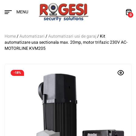
MENU
0
Home
/
Automatizari
/
Automatizari usi de garaj
/ Kit
automatizare usa sectionala max. 20mp, motor trifazic 230V AC-
MOTORLINE KVM205
-18%