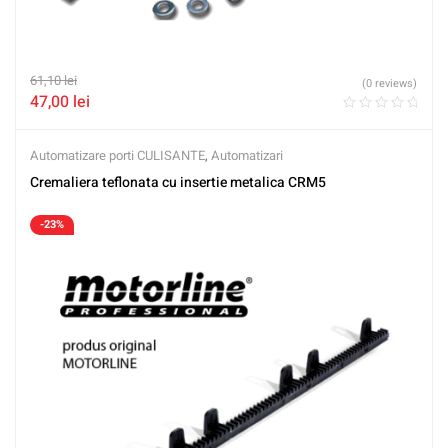
61,10
lei
(0 reviews)
47,00
lei
Automatizare porti CULISANTE
,
Automatizari
Cremaliera teflonata cu insertie metalica CRM5
-23%