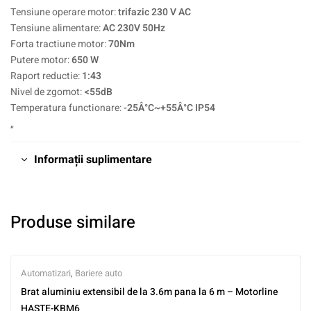
Tensiune operare motor:
trifazic 230 V AC
Tensiune alimentare:
AC 230V 50Hz
Forta tractiune motor:
70Nm
Putere motor:
650 W
Raport reductie:
1:43
Nivel de zgomot:
<55dB
Temperatura functionare:
-25Â°C~+55Â°C IP54
„
Informații suplimentare
Produse similare
Automatizari
,
Bariere auto
Brat aluminiu extensibil de la 3.6m pana la 6 m – Motorline
HASTE-KBM6