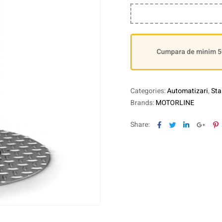
Cumpara de minim 500
Categories:
Automatizari
,
Sta
Brands:
MOTORLINE
Facebook
Twitter
Linkedin
Goog
P
Share: