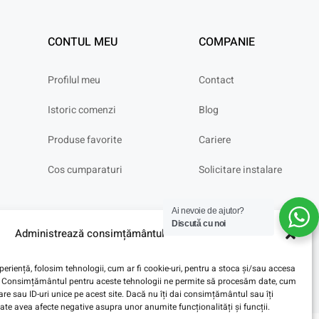
CONTUL MEU
COMPANIE
Profilul meu
Contact
Istoric comenzi
Blog
Produse favorite
Cariere
Cos cumparaturi
Solicitare instalare
Ai nevoie de ajutor?
Discută cu noi
Administrează consimțământul
eriență, folosim tehnologii, cum ar fi cookie-uri, pentru a stoca și/sau accesa
ve. Consimțământul pentru aceste tehnologii ne permite să procesăm date, cum
e sau ID-uri unice pe acest site. Dacă nu îți dai consimțământul sau îți
te avea afecte negative asupra unor anumite funcționalități și funcții.