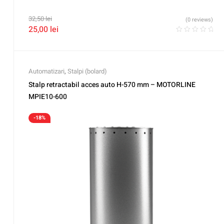
32,50
lei
(0 reviews)
25,00
lei
Automatizari
,
Stalpi (bolard)
Stalp retractabil acces auto H-570 mm – MOTORLINE
MPIE10-600
-18%