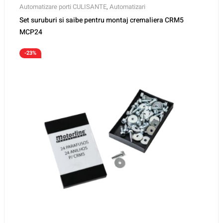
Automatizare porti CULISANTE
,
Automatizari
Set suruburi si saibe pentru montaj cremaliera CRM5
MCP24
-23%