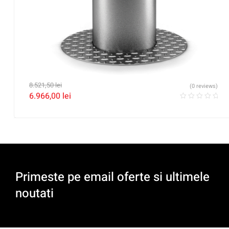
8.521,50
lei
(0 reviews)
6.966,00
lei
Primeste pe email oferte si ultimele
noutati