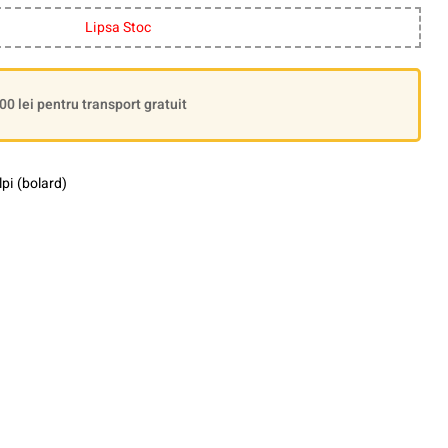
Lipsa Stoc
 lei pentru transport gratuit
lpi (bolard)
le+
interest