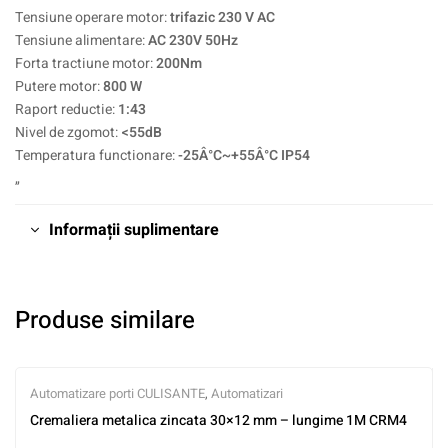
Tensiune operare motor:
trifazic 230 V AC
Tensiune alimentare:
AC 230V 50Hz
Forta tractiune motor:
200Nm
Putere motor:
800 W
Raport reductie:
1:43
Nivel de zgomot:
<55dB
Temperatura functionare:
-25Â°C~+55Â°C IP54
„
Informații suplimentare
Produse similare
Automatizare porti CULISANTE
,
Automatizari
Cremaliera metalica zincata 30×12 mm – lungime 1M CRM4