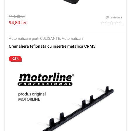
114,40
lei
(0 reviews)
94,80
lei
Automatizare porti CULISANTE
,
Automatizari
Cremaliera teflonata cu insertie metalica CRM5
-23%