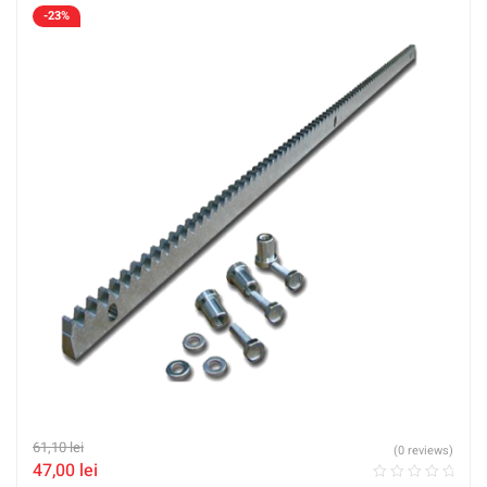
-23%
61,10
lei
(0 reviews)
47,00
lei