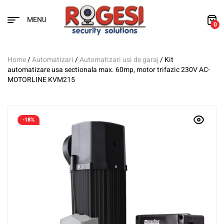
MENU
0
Home
/
Automatizari
/
Automatizari usi de garaj
/ Kit
automatizare usa sectionala max. 60mp, motor trifazic 230V AC-
MOTORLINE KVM215
-18%