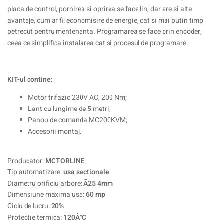
placa de control, pornirea si oprirea se face lin, dar are si alte
avantaje, cum ar fi: economisire de energie, cat si mai putin timp
petrecut pentru mentenanta. Programarea se face prin encoder,
ceea ce simplifica instalarea cat si procesul de programare.
KIT-ul contine:
Motor trifazic 230V AC, 200 Nm;
Lant cu lungime de 5 metri;
Panou de comanda MC200KVM;
Accesorii montaj.
Producator:
MOTORLINE
Tip automatizare:
usa sectionale
Diametru orificiu arbore:
Ã25 4mm
Dimensiune maxima usa:
60 mp
Ciclu de lucru:
20%
Protectie termica:
120Â°C