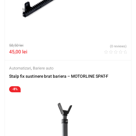
58,50
lei
(0 reviews)
45,00
lei
Automatizari
,
Bariere auto
Stalp fix sustinere brat bariera – MOTORLINE SPAT-F
-8%