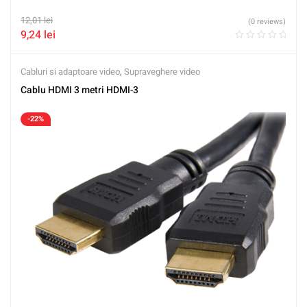
12,01
lei
(0 reviews)
9,24
lei
Cabluri si adaptoare video
,
Supraveghere video
Cablu HDMI 3 metri HDMI-3
-22%