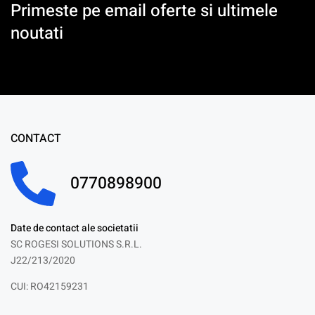
Primeste pe email oferte si ultimele
noutati
CONTACT
0770898900
Date de contact ale societatii
SC ROGESI SOLUTIONS S.R.L.
J22/213/2020
CUI: RO42159231