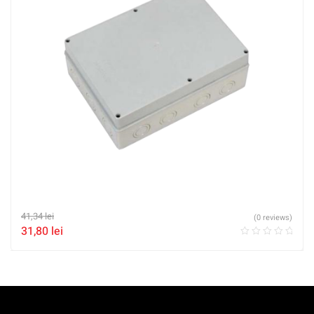
41,34
lei
(0 reviews)
31,80
lei