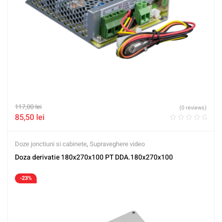
117,00
lei
(0 reviews)
85,50
lei
Doze jonctiuni si cabinete
,
Supraveghere video
Doza derivatie 180x270x100 PT DDA.180x270x100
-23%