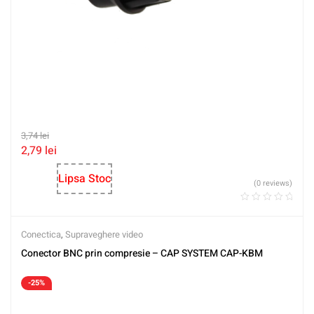
3,74
lei
2,79
lei
Lipsa Stoc
(0 reviews)
Conectica
,
Supraveghere video
Conector BNC prin compresie – CAP SYSTEM CAP-KBM
-25%