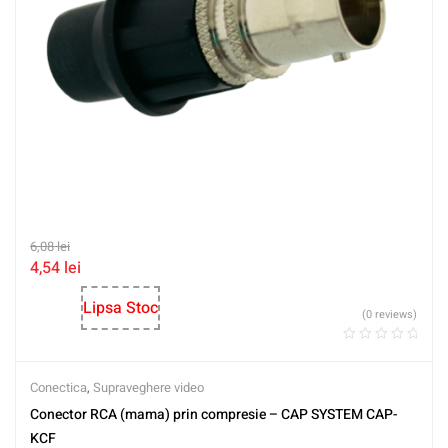
6,08
lei
4,54
lei
Lipsa Stoc
(0 reviews)
Conectica
,
Supraveghere video
Conector RCA (mama) prin compresie – CAP SYSTEM CAP-
KCF