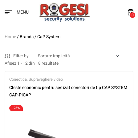
MENU
0
Home
/ Brands / CaP System
Filter by
Afișez 1 - 12 din 18 rezultate
Conectica
,
Supraveghere video
Cleste economic pentru sertizat conectori de tip CAP SYSTEM
CAP-PICAP
-25%