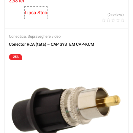
3,38
lei
Lipsa Stoc
(0 reviews)
Conectica
,
Supraveghere video
Conector RCA (tata) – CAP SYSTEM CAP-KCM
-25%