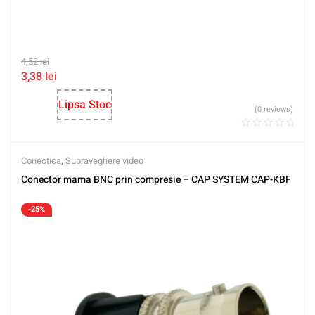
4,52
lei
3,38
lei
Lipsa Stoc
(0 reviews)
Conectica
,
Supraveghere video
Conector mama BNC prin compresie – CAP SYSTEM CAP-KBF
-25%