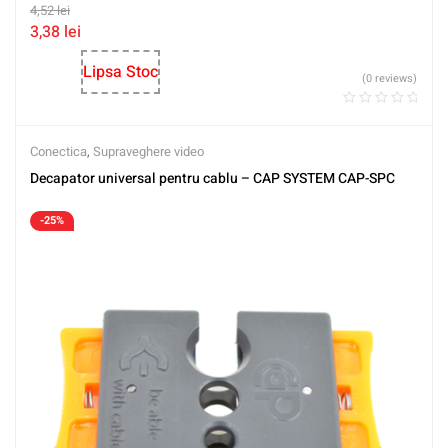
4,52
lei
3,38
lei
Lipsa Stoc
(0 reviews)
Conectica
,
Supraveghere video
Decapator universal pentru cablu – CAP SYSTEM CAP-SPC
-25%