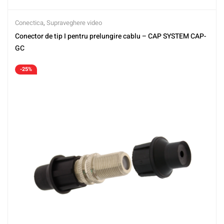
Conectica
,
Supraveghere video
Conector de tip I pentru prelungire cablu – CAP SYSTEM CAP-
GC
-25%