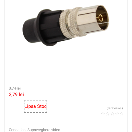
3,74
lei
2,79
lei
Lipsa Stoc
(0 reviews)
Conectica
,
Supraveghere video