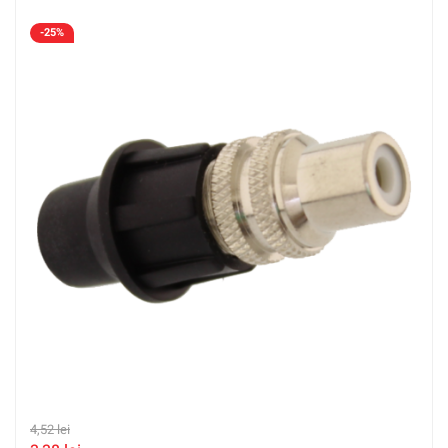
-25%
4,52
lei