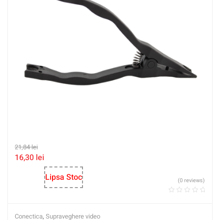
21,84
lei
16,30
lei
Lipsa Stoc
(0 reviews)
Conectica
,
Supraveghere video