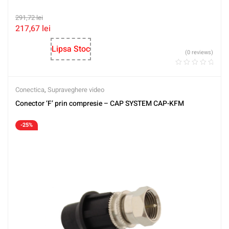
291,72
lei
217,67
lei
Lipsa Stoc
(0 reviews)
Conectica
,
Supraveghere video
Conector ‘F’ prin compresie – CAP SYSTEM CAP-KFM
-25%