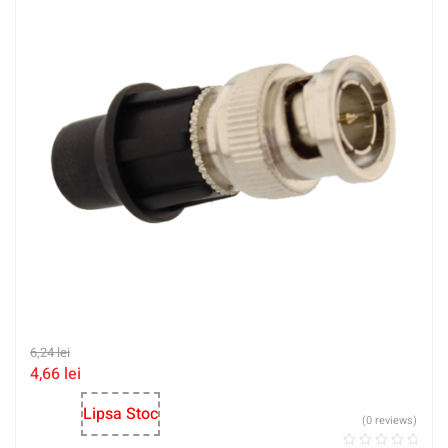
6,24
lei
4,66
lei
Lipsa Stoc
(0 reviews)