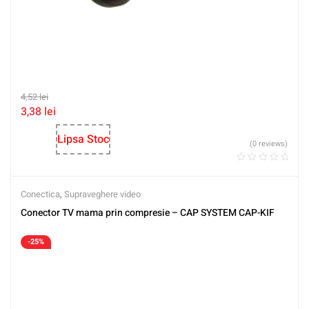
4,52
lei
3,38
lei
Lipsa Stoc
(0 reviews)
Conectica
,
Supraveghere video
Conector TV mama prin compresie – CAP SYSTEM CAP-KIF
-25%