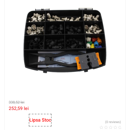
338,52
lei
252,59
lei
Lipsa Stoc
(0 reviews)