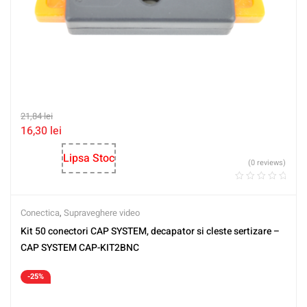
21,84
lei
16,30
lei
Lipsa Stoc
(0 reviews)
Conectica
,
Supraveghere video
Kit 50 conectori CAP SYSTEM, decapator si cleste sertizare –
CAP SYSTEM CAP-KIT2BNC
-25%