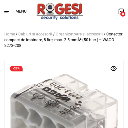
MENU
0
Home
/
Cabluri si accesorii
/
Organizatoare si accesorii
/ Conector
compact de imbinare, 8 fire, max. 2.5 mmÂ² (50 buc.) – WAGO
2273-208
-23%