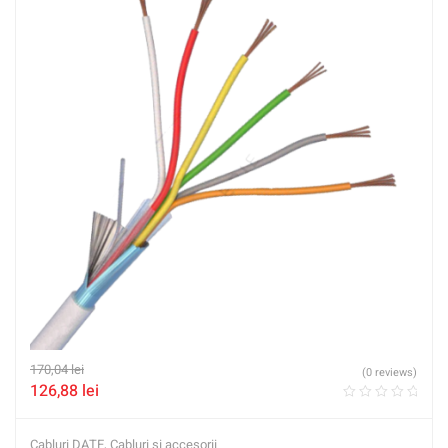
170,04
lei
(0 reviews)
126,88
lei
Cabluri DATE
,
Cabluri si accesorii