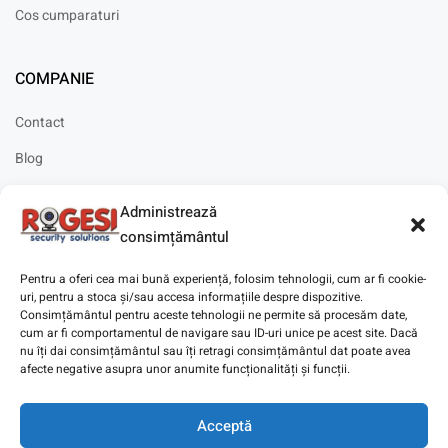
Cos cumparaturi
COMPANIE
Contact
Blog
Cariere
Administrează
Solicitare instalare
consimțământul
Pentru a oferi cea mai bună experiență, folosim tehnologii, cum ar fi cookie-
uri, pentru a stoca și/sau accesa informațiile despre dispozitive.
Consimțământul pentru aceste tehnologii ne permite să procesăm date,
cum ar fi comportamentul de navigare sau ID-uri unice pe acest site. Dacă
Copyright © 2025
Digitaz
.
nu îți dai consimțământul sau îți retragi consimțământul dat poate avea
afecte negative asupra unor anumite funcționalități și funcții.
Acceptă