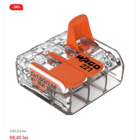
-34%
149,24
lei
98,40
lei