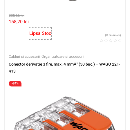
205,66
lei
158,20
lei
Lipsa Stoc
(0 reviews)
Cabluri si accesorii
,
Organizatoare si accesorii
Conector derivatie 3 fire, max. 4 mmÂ² (50 buc.) – WAGO 221-
413
-34%