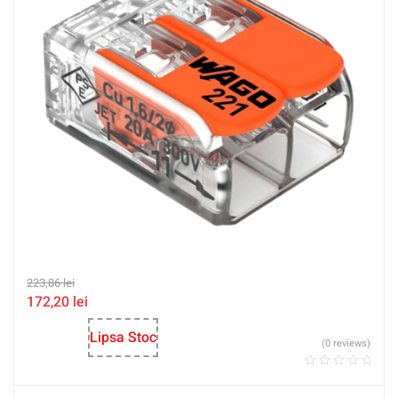
223,86
lei
172,20
lei
Lipsa Stoc
(0 reviews)