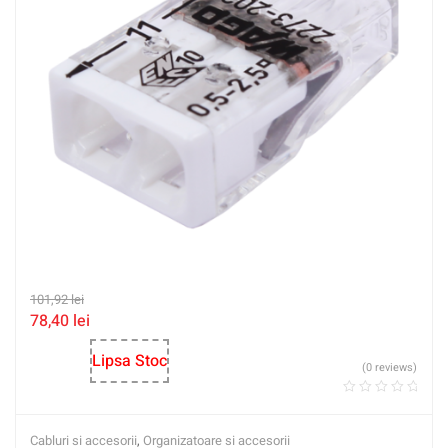
101,92
lei
78,40
lei
Lipsa Stoc
(0 reviews)
Cabluri si accesorii
,
Organizatoare si accesorii