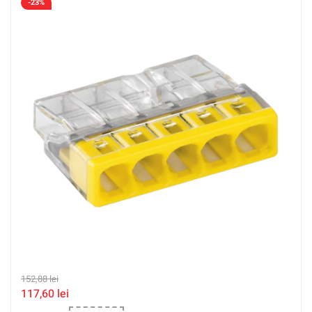
-23%
152,88
lei
117,60
lei