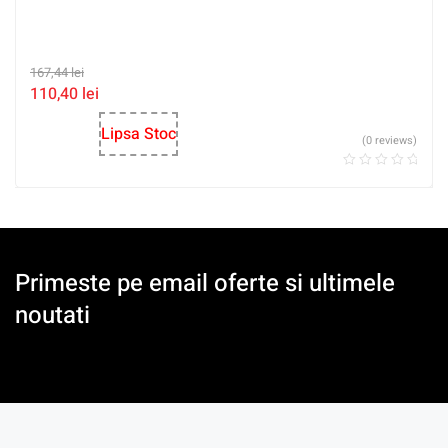
167,44
lei
110,40
lei
Lipsa Stoc
(0 reviews)
Primeste pe email oferte si ultimele
noutati