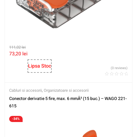
111,02
lei
73,20
lei
Lipsa Stoc
(0 reviews)
Cabluri si accesorii
,
Organizatoare si accesorii
Conector derivatie 5 fire, max. 6 mmÂ² (15 buc.) – WAGO 221-
615
-34%