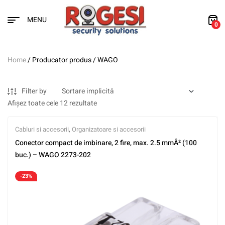
MENU
0
Home
/ Producator produs / WAGO
Filter by
Afișez toate cele 12 rezultate
Cabluri si accesorii
,
Organizatoare si accesorii
Conector compact de imbinare, 2 fire, max. 2.5 mmÂ² (100
buc.) – WAGO 2273-202
-23%