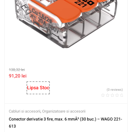
138,32
lei
91,20
lei
Lipsa Stoc
(0 reviews)
Cabluri si accesorii
,
Organizatoare si accesorii
Conector derivatie 3 fire, max. 6 mmÂ² (30 buc.) – WAGO 221-
613