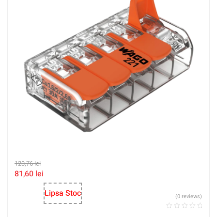
123,76
lei
81,60
lei
Lipsa Stoc
(0 reviews)