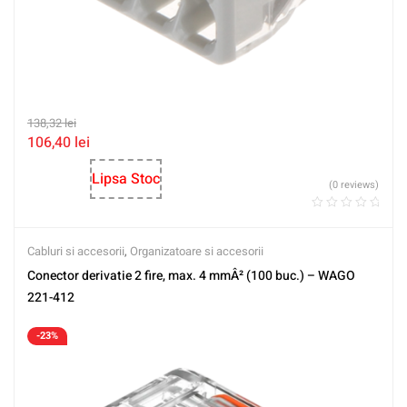
138,32
lei
106,40
lei
Lipsa Stoc
(0 reviews)
Cabluri si accesorii
,
Organizatoare si accesorii
Conector derivatie 2 fire, max. 4 mmÂ² (100 buc.) – WAGO
221-412
-23%