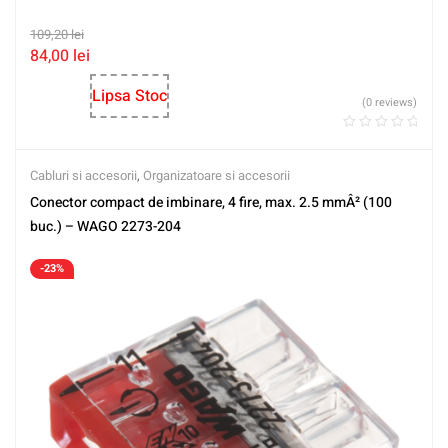
109,20
lei
84,00
lei
Lipsa Stoc
(0 reviews)
Cabluri si accesorii
,
Organizatoare si accesorii
Conector compact de imbinare, 4 fire, max. 2.5 mmÂ² (100
buc.) – WAGO 2273-204
-23%