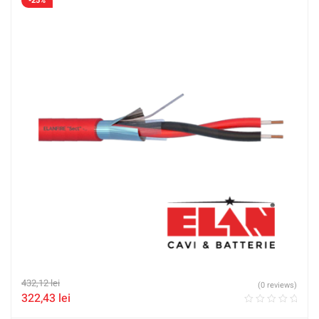
-25%
432,12
lei
(0 reviews)
322,43
lei