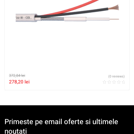
372,84
lei
(0 reviews)
278,20
lei
Primeste pe email oferte si ultimele
noutati