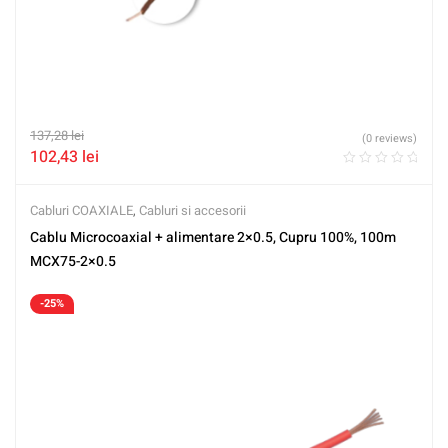
137,28
lei
(0 reviews)
102,43
lei
Cabluri COAXIALE
,
Cabluri si accesorii
Cablu Microcoaxial + alimentare 2×0.5, Cupru 100%, 100m
MCX75-2×0.5
-25%