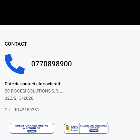
CONTACT
0770898900
Date de contact ale societatii
SC ROGESI SOLUTIONS S.R.L.
J22/213/2020
CUI: RO42159231