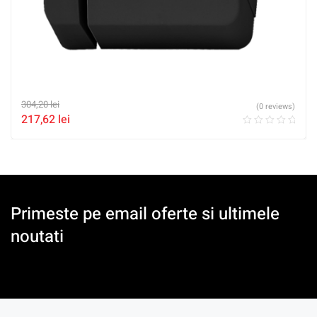
304,20
lei
(0 reviews)
217,62
lei
Primeste pe email oferte si ultimele
noutati