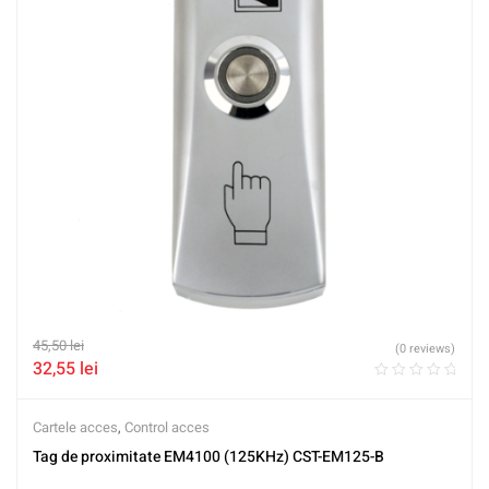
45,50
lei
(0 reviews)
32,55
lei
Cartele acces
,
Control acces
Tag de proximitate EM4100 (125KHz) CST-EM125-B