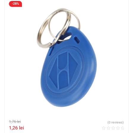
-28%
1,76
lei
(0 reviews)
1,26
lei