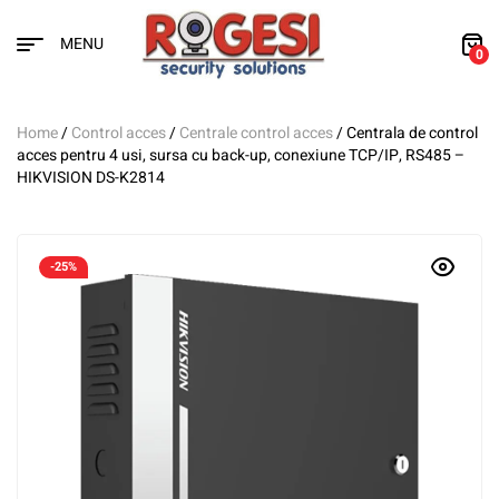
MENU
0
Home
/
Control acces
/
Centrale control acces
/ Centrala de control
acces pentru 4 usi, sursa cu back-up, conexiune TCP/IP, RS485 –
HIKVISION DS-K2814
-25%