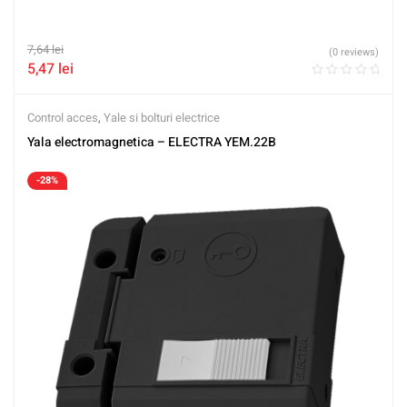
7,64
lei
(0 reviews)
5,47
lei
Control acces
,
Yale si bolturi electrice
Yala electromagnetica – ELECTRA YEM.22B
-28%