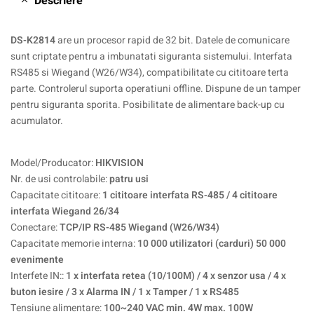
Descriere
DS-K2814
are un procesor rapid de 32 bit. Datele de comunicare
sunt criptate pentru a imbunatati siguranta sistemului. Interfata
RS485 si Wiegand (W26/W34), compatibilitate cu cititoare terta
parte. Controlerul suporta operatiuni offline. Dispune de un tamper
pentru siguranta sporita. Posibilitate de alimentare back-up cu
acumulator.
Model/Producator:
HIKVISION
Nr. de usi controlabile:
patru usi
Capacitate cititoare:
1 cititoare interfata RS-485 / 4 cititoare
interfata Wiegand 26/34
Conectare:
TCP/IP RS-485 Wiegand (W26/W34)
Capacitate memorie interna:
10 000 utilizatori (carduri) 50 000
evenimente
Interfete IN::
1 x interfata retea (10/100M) / 4 x senzor usa / 4 x
buton iesire / 3 x Alarma IN / 1 x Tamper / 1 x RS485
Tensiune alimentare:
100~240 VAC min. 4W max. 100W