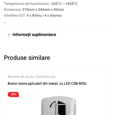
Temperatura de functionare:
-20Â°C ~ +65Â°C
Dimesiune:
370mm x 345mm x 90mm
Interfete OUT:
4 x Releu / 4 x Alarma
„
Informații suplimentare
Produse similare
Butoane de acces
,
Control acces
Buton iesire aplicabil din metal, cu LED CSB-805L
-28%