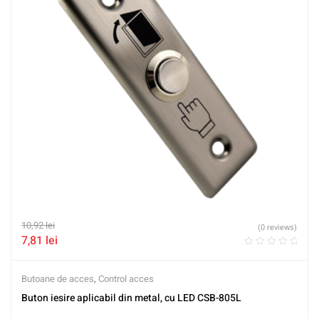
10,92
lei
(0 reviews)
7,81
lei
Butoane de acces
,
Control acces
Buton iesire aplicabil din metal, cu LED CSB-805L