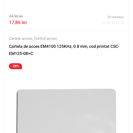
24,96
lei
(0 reviews)
17,86
lei
Cartele acces
,
Control acces
Cartela de acces EM4100 125KHz, 0.8 mm, cod printat CSC-
EM125-08+C
-28%