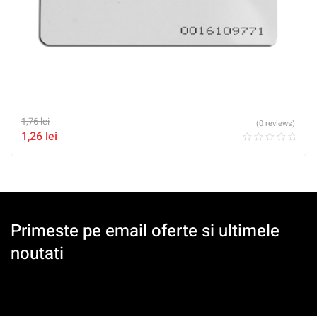
1,76
lei
(0 reviews)
1,26
lei
Primeste pe email oferte si ultimele
noutati