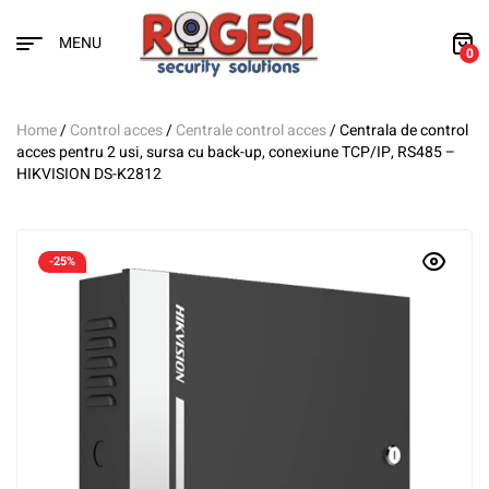
MENU
0
Home
/
Control acces
/
Centrale control acces
/ Centrala de control
acces pentru 2 usi, sursa cu back-up, conexiune TCP/IP, RS485 –
HIKVISION DS-K2812
-25%