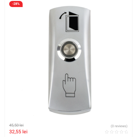
-28%
45,50
lei
(0 reviews)
32,55
lei