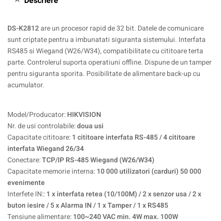
Descriere
DS-K2812
are un procesor rapid de 32 bit. Datele de comunicare
sunt criptate pentru a imbunatati siguranta sistemului. Interfata
RS485 si Wiegand (W26/W34), compatibilitate cu cititoare terta
parte. Controlerul suporta operatiuni offline. Dispune de un tamper
pentru siguranta sporita. Posibilitate de alimentare back-up cu
acumulator.
Model/Producator:
HIKVISION
Nr. de usi controlabile:
doua usi
Capacitate cititoare:
1 cititoare interfata RS-485 / 4 cititoare
interfata Wiegand 26/34
Conectare:
TCP/IP RS-485 Wiegand (W26/W34)
Capacitate memorie interna:
10 000 utilizatori (carduri) 50 000
evenimente
Interfete IN::
1 x interfata retea (10/100M) / 2 x senzor usa / 2 x
buton iesire / 5 x Alarma IN / 1 x Tamper / 1 x RS485
Tensiune alimentare:
100~240 VAC min. 4W max. 100W