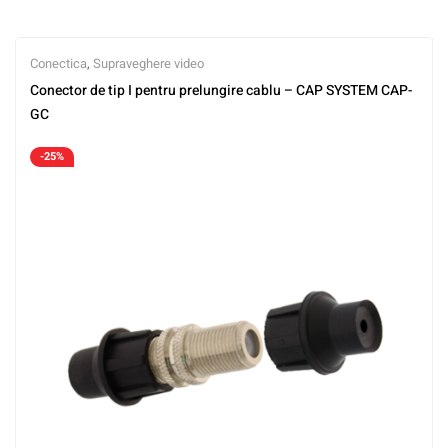
Conectica
,
Supraveghere video
Conector de tip I pentru prelungire cablu – CAP SYSTEM CAP-
GC
-25%