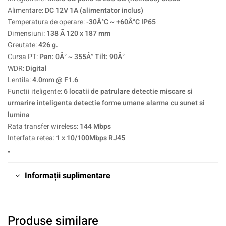
Alimentare:
DC 12V 1A (alimentator inclus)
Temperatura de operare:
-30Â°C ~ +60Â°C IP65
Dimensiuni:
138 Ã 120 x 187 mm
Greutate:
426 g.
Cursa PT:
Pan: 0Â° ~ 355Â° Tilt: 90Â°
WDR:
Digital
Lentila:
4.0mm @ F1.6
Functii iteligente:
6 locatii de patrulare detectie miscare si
urmarire inteligenta detectie forme umane alarma cu sunet si
lumina
Rata transfer wireless:
144 Mbps
Interfata retea:
1 x 10/100Mbps RJ45
„
Informații suplimentare
Produse similare