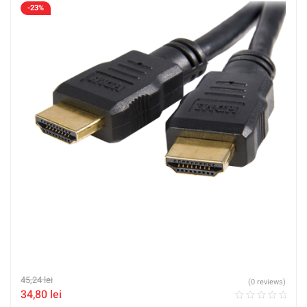
-23%
45,24
lei
(0 reviews)
34,80
lei