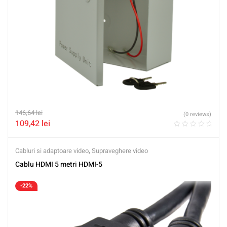
146,64
lei
(0 reviews)
109,42
lei
Cabluri si adaptoare video
,
Supraveghere video
Cablu HDMI 5 metri HDMI-5
-22%