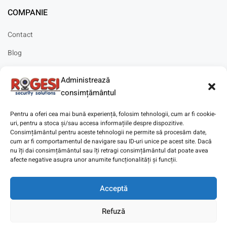
COMPANIE
Contact
Blog
Cariere
Administrează
Solicitare instalare
consimțământul
Pentru a oferi cea mai bună experiență, folosim tehnologii, cum ar fi cookie-
uri, pentru a stoca și/sau accesa informațiile despre dispozitive.
Consimțământul pentru aceste tehnologii ne permite să procesăm date,
cum ar fi comportamentul de navigare sau ID-uri unice pe acest site. Dacă
Copyright © 2025
Digitaz
.
nu îți dai consimțământul sau îți retragi consimțământul dat poate avea
afecte negative asupra unor anumite funcționalități și funcții.
Acceptă
Refuză