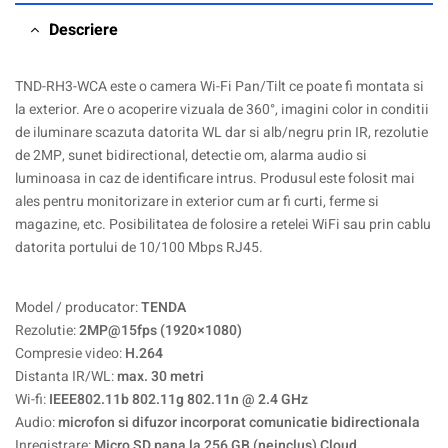
Descriere
TND-RH3-WCA este o camera Wi-Fi Pan/Tilt ce poate fi montata si
la exterior. Are o acoperire vizuala de 360°, imagini color in conditii
de iluminare scazuta datorita WL dar si alb/negru prin IR, rezolutie
de 2MP, sunet bidirectional, detectie om, alarma audio si
luminoasa in caz de identificare intrus. Produsul este folosit mai
ales pentru monitorizare in exterior cum ar fi curti, ferme si
magazine, etc. Posibilitatea de folosire a retelei WiFi sau prin cablu
datorita portului de 10/100 Mbps RJ45.
Model / producator:
TENDA
Rezolutie:
2MP@15fps (1920×1080)
Compresie video:
H.264
Distanta IR/WL:
max. 30 metri
Wi-fi:
IEEE802.11b 802.11g 802.11n @ 2.4 GHz
Audio:
microfon si difuzor incorporat comunicatie bidirectionala
Inregistrare:
Micro SD pana la 256 GB (neinclus) Cloud