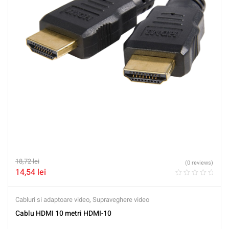
18,72
lei
(0 reviews)
14,54
lei
Cabluri si adaptoare video
,
Supraveghere video
Cablu HDMI 10 metri HDMI-10