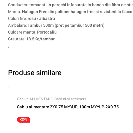
Conductor:
torsadati in perechi infasurate in banda din fibra de sti
Manta:
Halogen Free din polimer halogen free si rezistent la flaca
Culori fire:
rosu / albastru
Ambalare:
Tambur 500m (pret pe tambur 500 metri)
Culoare manta:
Portocaliu
Greutate:
18.5Kg/tambur
„
Produse similare
Cabluri ALIMENTARE
,
Cabluri si accesorii
Cablu alimentare 2X0.75 MYYUP, 100m MYYUP-2X0.75
-25%