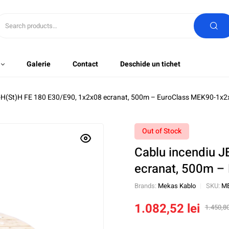
Galerie
Contact
Deschide un tichet
E-H(St)H FE 180 E30/E90, 1x2x08 ecranat, 500m – EuroClass MEK90-1x2
Out of Stock
Cablu incendiu J
ecranat, 500m –
Brands:
Mekas Kablo
SKU:
ME
1.082,52
lei
1.450,8