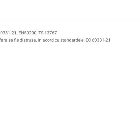
N 60331-21, EN50200, TS 13767
 fara sa fie distrusa, in acord cu standardele IEC 60331-21