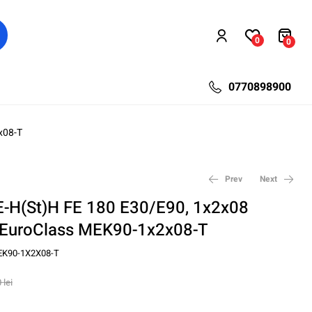
0
0
0770898900
x08-T
Prev
Next
E-H(St)H FE 180 E30/E90, 1x2x08
 EuroClass MEK90-1x2x08-T
918,00
1.616,80
lei
lei
1.193,40
2.166,84
lei
lei
K90-1X2X08-T
0
lei