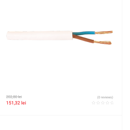
202,80
lei
(0 reviews)
151,32
lei