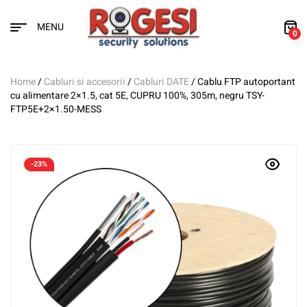
MENU
0
Home
/
Cabluri si accesorii
/
Cabluri DATE
/ Cablu FTP autoportant
cu alimentare 2×1.5, cat 5E, CUPRU 100%, 305m, negru TSY-
FTP5E+2×1.50-MESS
-23%