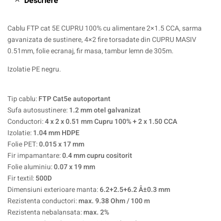
Descriere
Cablu FTP cat 5E CUPRU 100% cu alimentare 2×1.5 CCA, sarma
gavanizata de sustinere, 4×2 fire torsadate din CUPRU MASIV
0.51mm, folie ecranaj, fir masa, tambur lemn de 305m.
Izolatie PE negru.
Tip cablu:
FTP Cat5e autoportant
Sufa autosustinere:
1.2 mm otel galvanizat
Conductori:
4 x 2 x 0.51 mm Cupru 100% + 2 x 1.50 CCA
Izolatie:
1.04 mm HDPE
Folie PET:
0.015 x 17 mm
Fir impamantare:
0.4 mm cupru cositorit
Folie aluminiu:
0.07 x 19 mm
Fir textil:
500D
Dimensiuni exterioare manta:
6.2+2.5+6.2 Â±0.3 mm
Rezistenta conductori:
max. 9.38 Ohm / 100 m
Rezistenta nebalansata:
max. 2%