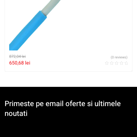
872,04
lei
(0 reviews)
650,68
lei
Primeste pe email oferte si ultimele
noutati