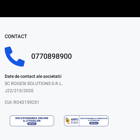
CONTACT
0770898900
Date de contact ale societatii
SC ROGESI SOLUTIONS S.R.L.
J22/213/2020
CUI: RO42159231