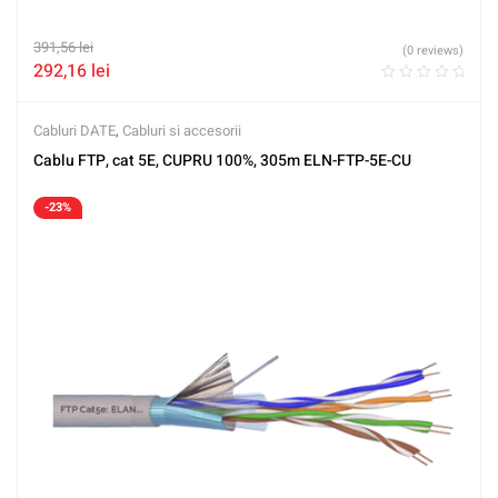
391,56
lei
(0 reviews)
292,16
lei
Cabluri DATE
,
Cabluri si accesorii
Cablu FTP, cat 5E, CUPRU 100%, 305m ELN-FTP-5E-CU
-23%