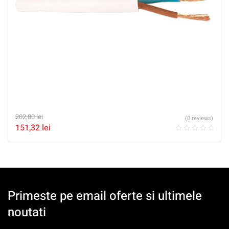
202,80
lei
(0 reviews)
151,32
lei
Primeste pe email oferte si ultimele
noutati