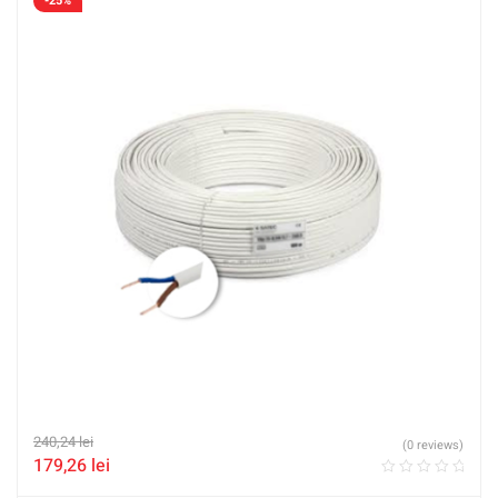
-25%
240,24
lei
(0 reviews)
179,26
lei