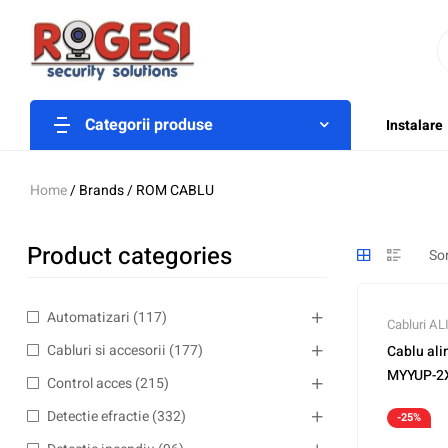
Categorii produse
Instalare
Home
/ Brands / ROM CABLU
Product categories
Automatizari
(117)
Cabluri A
Cabluri si accesorii
(177)
Cablu al
MYYUP-2
Control acces
(215)
Detectie efractie
(332)
-25%