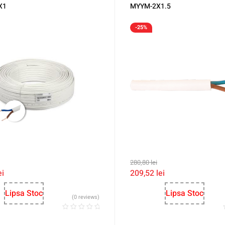
X1
MYYM-2X1.5
-25%
280,80
lei
ei
209,52
lei
Lipsa Stoc
Lipsa Stoc
(0 reviews)