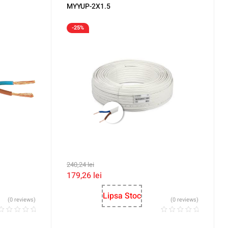
MYYUP-2X1.5
-25%
240,24
lei
179,26
lei
Lipsa Stoc
(0 reviews)
(0 reviews)