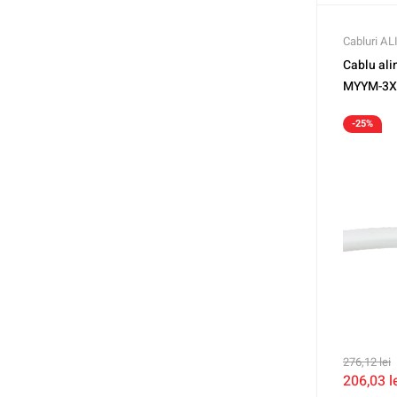
Cabluri A
Cablu al
MYYM-3X
-25%
276,12
lei
206,03
l