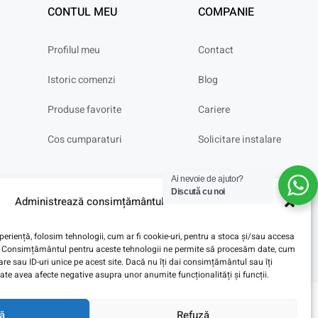
CONTUL MEU
COMPANIE
Profilul meu
Contact
Istoric comenzi
Blog
Produse favorite
Cariere
Cos cumparaturi
Solicitare instalare
Ai nevoie de ajutor?
Discută cu noi
Administrează consimțământul
eriență, folosim tehnologii, cum ar fi cookie-uri, pentru a stoca și/sau accesa
ve. Consimțământul pentru aceste tehnologii ne permite să procesăm date, cum
e sau ID-uri unice pe acest site. Dacă nu îți dai consimțământul sau îți
te avea afecte negative asupra unor anumite funcționalități și funcții.
ă
Refuză