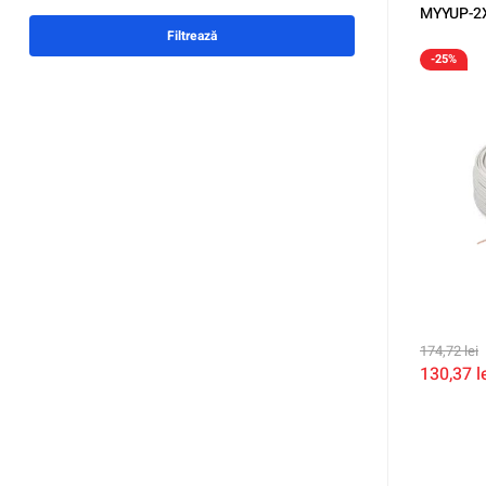
MYYUP-2
Filtrează
-25%
174,72
lei
130,37
l