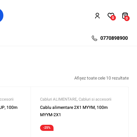
0
0
0770898900
Afișez toate cele 10 rezultate
accesorii
Cabluri ALIMENTARE
,
Cabluri si accesorii
YUP, 100m
Cablu alimentare 2X1 MYYM, 100m
MYYM-2X1
-25%