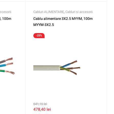
accesorii
Cabluri ALIMENTARE
,
Cabluri si accesorii
M, 100m
Cablu alimentare 3X2.5 MYYM, 100m
MYYM-3X2.5
-25%
641,16
lei
478,40
lei