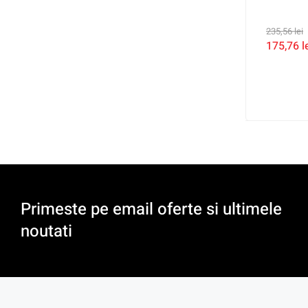
235,56
lei
175,76
l
Primeste pe email oferte si ultimele
noutati