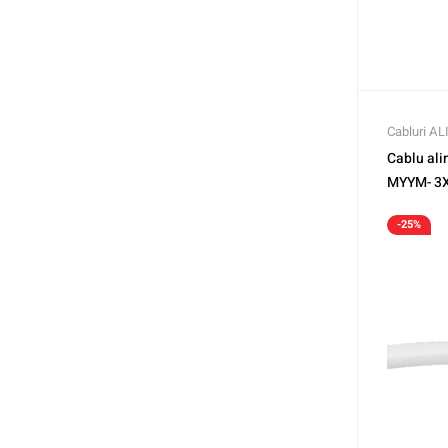
Cabluri A
Cablu al
MYYM- 3
-25%