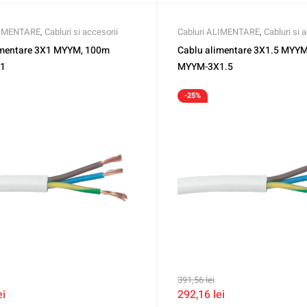
LIMENTARE
,
Cabluri si accesorii
Cabluri ALIMENTARE
,
Cabluri si 
imentare 3X1 MYYM, 100m
Cablu alimentare 3X1.5 MYY
1
MYYM-3X1.5
-25%
391,56
lei
ei
292,16
lei