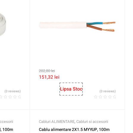
202,80
lei
151,32
lei
Lipsa Stoc
(0 reviews)
(0 reviews)
accesorii
Cabluri ALIMENTARE
,
Cabluri si accesorii
M, 100m
Cablu alimentare 2X1.5 MYYUP, 100m