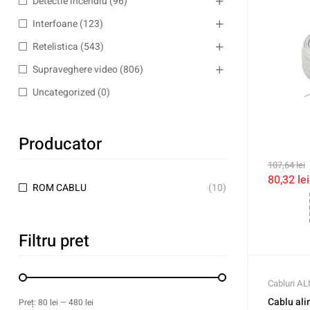
Detectie incendiu
(96)
Interfoane
(123)
Retelistica
(543)
Supraveghere video
(806)
Uncategorized
(0)
Producator
107,64
lei
80,32
lei
ROM CABLU
(10)
Filtru pret
Cabluri A
Cablu al
Preț:
80 lei
—
480 lei