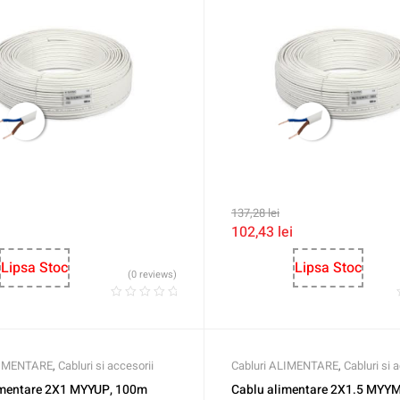
137,28
lei
102,43
lei
Lipsa Stoc
Lipsa Stoc
(0 reviews)
LIMENTARE
,
Cabluri si accesorii
Cabluri ALIMENTARE
,
Cabluri si 
imentare 2X1 MYYUP, 100m
Cablu alimentare 2X1.5 MYY