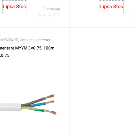
Lipsa Stoc
Lipsa Stoc
(0 reviews)
LIMENTARE
,
Cabluri si accesorii
imentare MYYM 3×0.75, 100m
X0.75