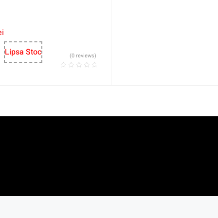
ei
Lipsa Stoc
(0 reviews)