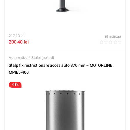
217,10
lei
(0 reviews)
200,40
lei
Automatizari
,
Stalpi (bolard)
Stalp fix restrictionare acces auto 370 mm – MOTORLINE
MPIE5-400
-18%