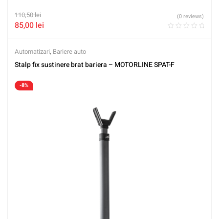
110,50
lei
(0 reviews)
85,00
lei
Automatizari
,
Bariere auto
Stalp fix sustinere brat bariera – MOTORLINE SPAT-F
-8%