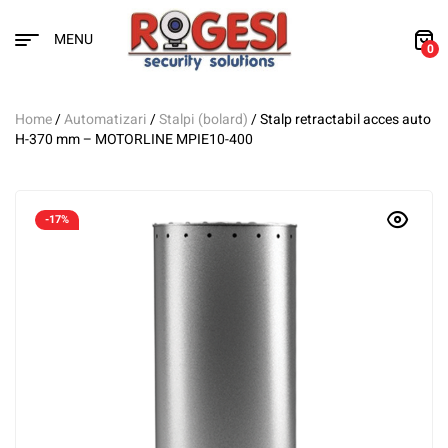
MENU
0
Home
/
Automatizari
/
Stalpi (bolard)
/ Stalp retractabil acces auto
H-370 mm – MOTORLINE MPIE10-400
-17%