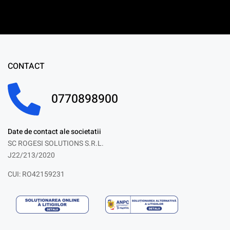
CONTACT
0770898900
Date de contact ale societatii
SC ROGESI SOLUTIONS S.R.L.
J22/213/2020
CUI: RO42159231