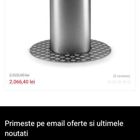
2.525,90
lei
(0 reviews)
2.066,40
lei
Primeste pe email oferte si ultimele
noutati