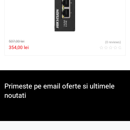
507,00
lei
(0 reviews)
354,00
lei
Primeste pe email oferte si ultimele
noutati