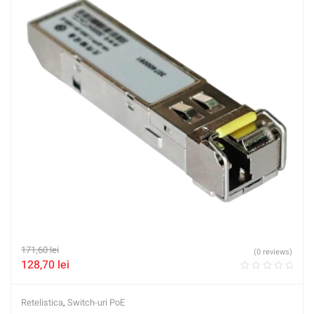
171,60
lei
(0 reviews)
128,70
lei
Retelistica
,
Switch-uri PoE