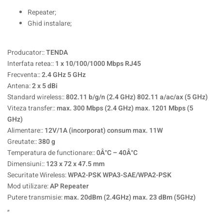
Repeater;
Ghid instalare;
Producator::
TENDA
Interfata retea::
1 x 10/100/1000 Mbps RJ45
Frecventa::
2.4 GHz 5 GHz
Antena:
2 x 5 dBi
Standard wireless::
802.11 b/g/n (2.4 GHz) 802.11 a/ac/ax (5 GHz)
Viteza transfer::
max. 300 Mbps (2.4 GHz) max. 1201 Mbps (5
GHz)
Alimentare::
12V/1A (incorporat) consum max. 11W
Greutate::
380 g
Temperatura de functionare::
0Â°C – 40Â°C
Dimensiuni::
123 x 72 x 47.5 mm
Securitate Wireless:
WPA2-PSK WPA3-SAE/WPA2-PSK
Mod utilizare:
AP Repeater
Putere transmisie:
max. 20dBm (2.4GHz) max. 23 dBm (5GHz)
„