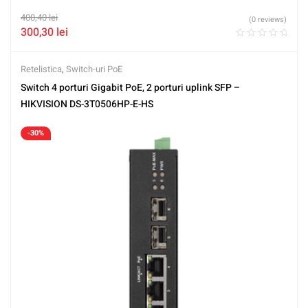
400,40
lei
(0 reviews)
300,30
lei
Retelistica
,
Switch-uri PoE
Switch 4 porturi Gigabit PoE, 2 porturi uplink SFP –
HIKVISION DS-3T0506HP-E-HS
-30%