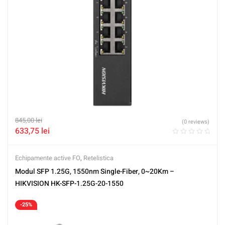
845,00
lei
(0 reviews)
633,75
lei
Echipamente active FO
,
Retelistica
Modul SFP 1.25G, 1550nm Single-Fiber, 0~20Km –
HIKVISION HK-SFP-1.25G-20-1550
-25%