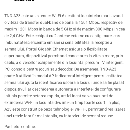
TND-A23 este un extender Wi-Fi 6 destinat locuintelor mari, avand
o viteza de transfer dual-band de pana la 1501 Mbps, respectiv de
maxim 1201 Mbps in banda de 5 GHz si de maxim 300 Mbps in cea
de 2,4 GHz. Este echipat cu 2 antene externe cu castig mare, care
imbunatatesc eficienta emisiei si sensibilitatea la receptie a
semnalului. Portul Gigabit Ethernet asigura o flexibilitate
superioara, dispozitivul permitand conectarea la viteza mare, prin
cablu, a diverselor echipamente din locuinta, precum TV inteligent,
PC, consola pentru jocuri sau decodor. De asemenea, TND-A23
poate fi utilizat în modul AP. Indicatorul inteligent pentru calitatea
semnalului ajuta la identificarea usoara a locului unde sa fie plasat
dispozitivul iar deschiderea automata a interfetei de configurare
initiala permite setarea rapida, astfel incat sa va bucurati de
extinderea Wi-Fi in locuinta dvs intr-un timp foarte scurt. In plus,
A23 este construit pe baza tehnologiei Wi-Fi+, permitand realizarea
unei retele fara fir mai stabila, cu intarzieri de semnal reduse.
Pachetul contine: