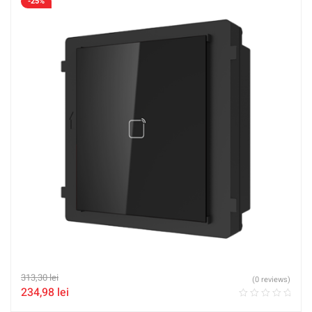
-25%
313,30
lei
(0 reviews)
234,98
lei