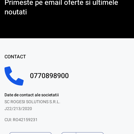
Primeste pe email oferte si ultimele
noutati
CONTACT
0770898900
Date de contact ale societatii
SC ROGESI SOLUTIONS S.R.L.
J22/213/2020
CUI: RO42159231