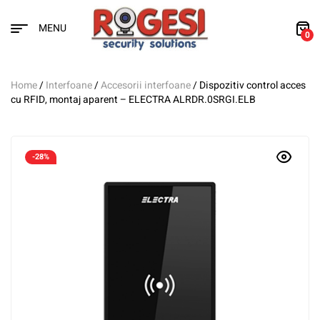
MENU
0
Home
/
Interfoane
/
Accesorii interfoane
/ Dispozitiv control acces
cu RFID, montaj aparent – ELECTRA ALRDR.0SRGI.ELB
-28%