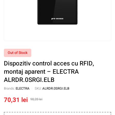
Out of Stock
Dispozitiv control acces cu RFID,
montaj aparent – ELECTRA
ALRDR.0SRGI.ELB
Brands:
ELECTRA
SKU:
ALRDR.0SRGI.ELB
70,31
lei
98,28
lei