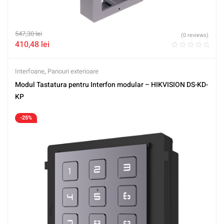
547,30
lei
(0 reviews)
410,48
lei
Interfoane
,
Panouri exterioare
Modul Tastatura pentru Interfon modular – HIKVISION DS-KD-
KP
-25%