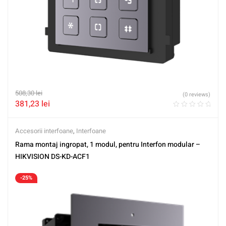
508,30
lei
(0 reviews)
381,23
lei
Accesorii interfoane
,
Interfoane
Rama montaj ingropat, 1 modul, pentru Interfon modular –
HIKVISION DS-KD-ACF1
-25%