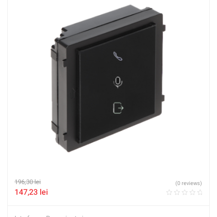
196,30
lei
(0 reviews)
147,23
lei