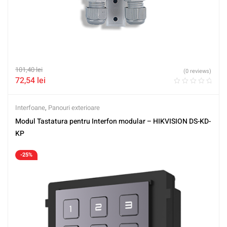
101,40
lei
(0 reviews)
72,54
lei
Interfoane
,
Panouri exterioare
Modul Tastatura pentru Interfon modular – HIKVISION DS-KD-
KP
-25%