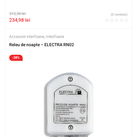
313,30
lei
(0 reviews)
234,98
lei
Accesorii interfoane
,
Interfoane
Releu de noapte – ELECTRA RN02
-28%