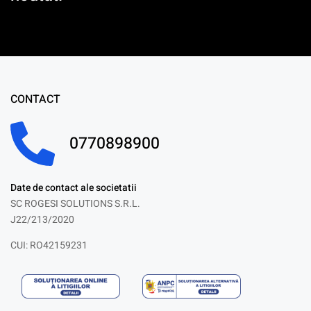
CONTACT
0770898900
Date de contact ale societatii
SC ROGESI SOLUTIONS S.R.L.
J22/213/2020
CUI: RO42159231