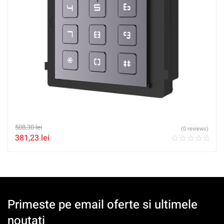
508,30
lei
(0 reviews)
381,23
lei
Primeste pe email oferte si ultimele
noutati