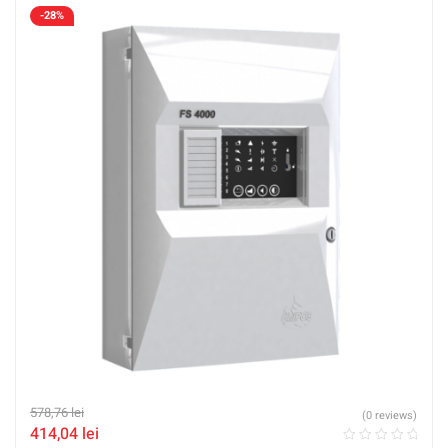
-28%
578,76
lei
(0 reviews)
414,04
lei