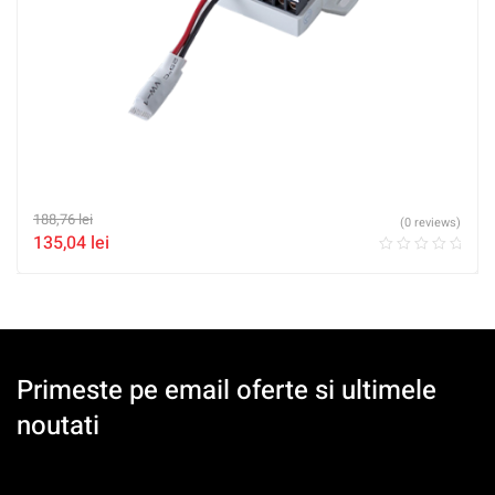
188,76
lei
(0 reviews)
135,04
lei
Primeste pe email oferte si ultimele
noutati