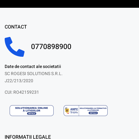
CONTACT
0770898900
Date de contact ale societatii
SC ROGESI SOLUTIONS S.R.L.
J22/213/2020
CUI: RO42159231
INFORMATII LEGALE