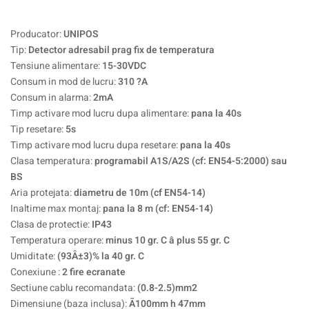
Producator:
UNIPOS
Tip:
Detector adresabil prag fix de temperatura
Tensiune alimentare:
15-30VDC
Consum in mod de lucru:
310 ?A
Consum in alarma:
2mA
Timp activare mod lucru dupa alimentare:
pana la 40s
Tip resetare:
5s
Timp activare mod lucru dupa resetare:
pana la 40s
Clasa temperatura:
programabil A1S/A2S (cf: EN54-5:2000) sau
BS
Aria protejata:
diametru de 10m (cf EN54-14)
Inaltime max montaj:
pana la 8 m (cf: EN54-14)
Clasa de protectie:
IP43
Temperatura operare:
minus 10 gr. C â plus 55 gr. C
Umiditate:
(93Â±3)% la 40 gr. C
Conexiune :
2 fire ecranate
Sectiune cablu recomandata:
(0.8-2.5)mm2
Dimensiune (baza inclusa):
Ã100mm h 47mm