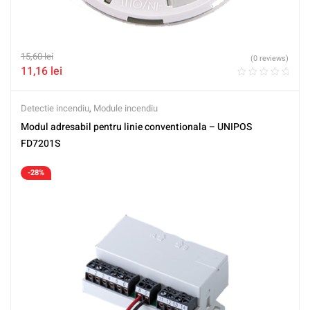
15,60
lei
(0 reviews)
11,16
lei
Detectie incendiu
,
Module incendiu
Modul adresabil pentru linie conventionala – UNIPOS
FD7201S
-28%