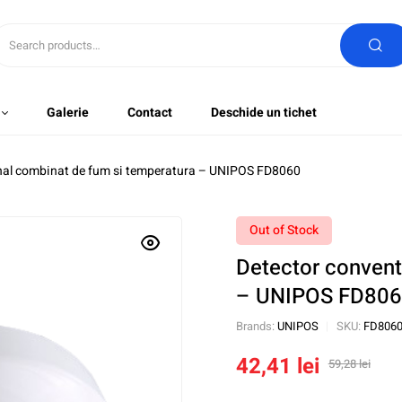
Galerie
Contact
Deschide un tichet
nal combinat de fum si temperatura – UNIPOS FD8060
Out of Stock
Detector convent
– UNIPOS FD80
Brands:
UNIPOS
SKU:
FD806
42,41
lei
59,28
lei