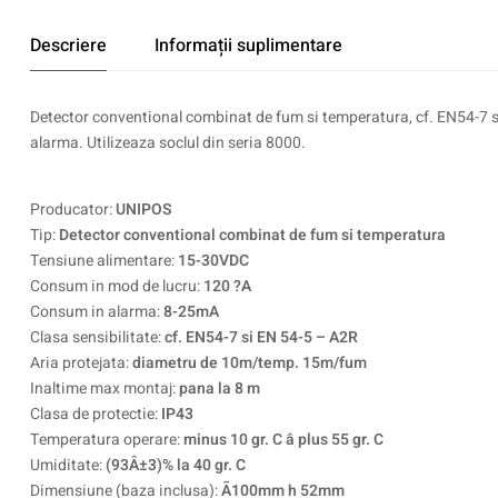
Descriere
Informații suplimentare
Detector conventional combinat de fum si temperatura, cf. EN54-7 
alarma. Utilizeaza soclul din seria 8000.
Producator:
UNIPOS
Tip:
Detector conventional combinat de fum si temperatura
Tensiune alimentare:
15-30VDC
Consum in mod de lucru:
120 ?A
Consum in alarma:
8-25mA
Clasa sensibilitate:
cf. EN54-7 si EN 54-5 – A2R
Aria protejata:
diametru de 10m/temp. 15m/fum
Inaltime max montaj:
pana la 8 m
Clasa de protectie:
IP43
Temperatura operare:
minus 10 gr. C â plus 55 gr. C
Umiditate:
(93Â±3)% la 40 gr. C
Dimensiune (baza inclusa):
Ã100mm h 52mm