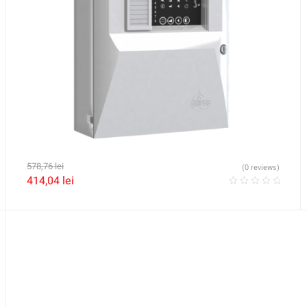
578,76
lei
(0 reviews)
414,04
lei