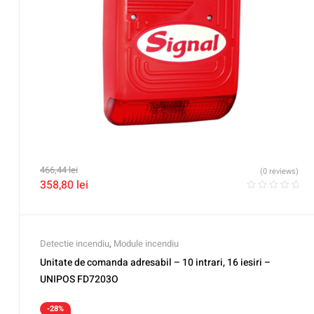
466,44
lei
(0 reviews)
358,80
lei
Detectie incendiu
,
Module incendiu
Unitate de comanda adresabil – 10 intrari, 16 iesiri –
UNIPOS FD7203O
-28%