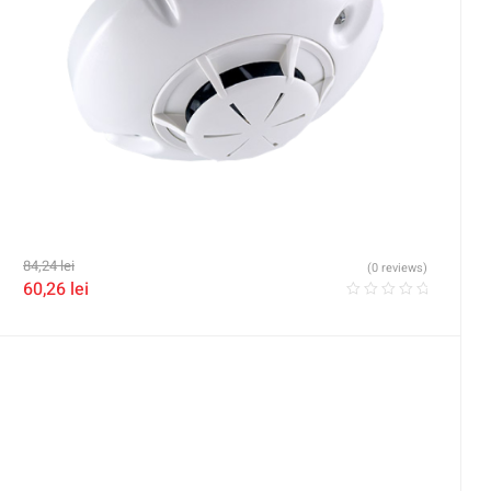
84,24
lei
(0 reviews)
60,26
lei