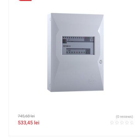
745,68
lei
(0 reviews)
533,45
lei