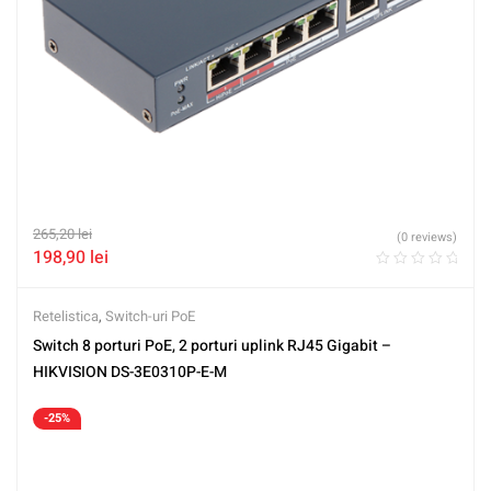
265,20
lei
(0 reviews)
198,90
lei
Retelistica
,
Switch-uri PoE
Switch 8 porturi PoE, 2 porturi uplink RJ45 Gigabit –
HIKVISION DS-3E0310P-E-M
-25%