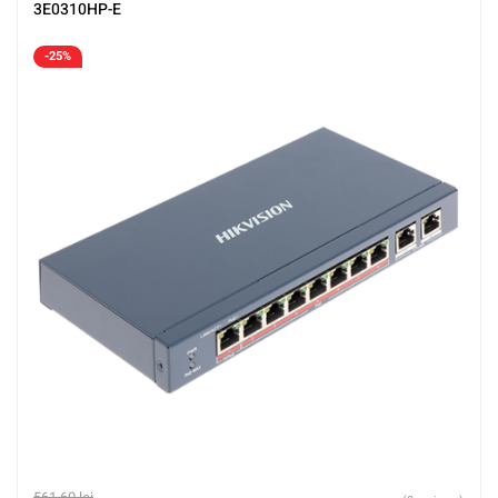
3E0310HP-E
-25%
561,60
lei