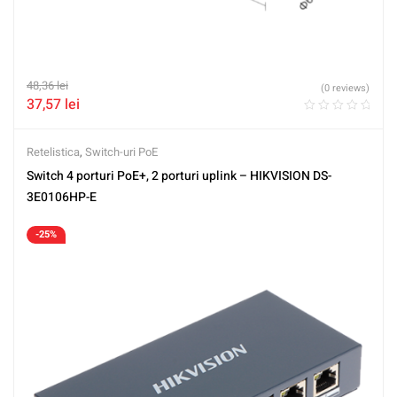
48,36
lei
(0 reviews)
37,57
lei
Retelistica
,
Switch-uri PoE
Switch 4 porturi PoE+, 2 porturi uplink – HIKVISION DS-
3E0106HP-E
-25%