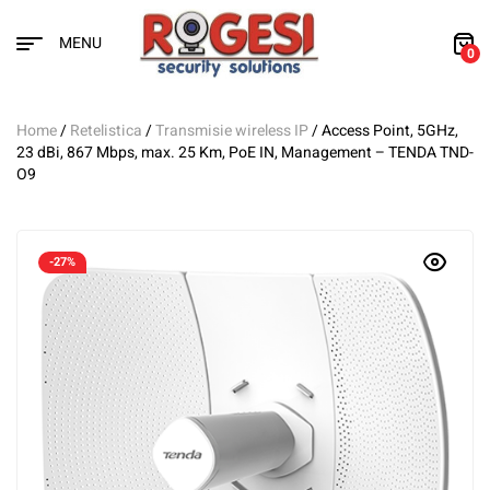
MENU
0
Home
/
Retelistica
/
Transmisie wireless IP
/ Access Point, 5GHz,
23 dBi, 867 Mbps, max. 25 Km, PoE IN, Management – TENDA TND-
O9
-27%