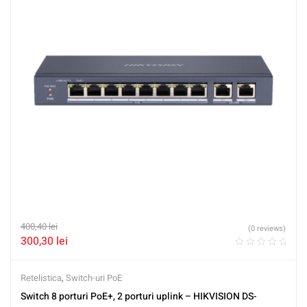
400,40
lei
(0 reviews)
300,30
lei
Retelistica
,
Switch-uri PoE
Switch 8 porturi PoE+, 2 porturi uplink – HIKVISION DS-