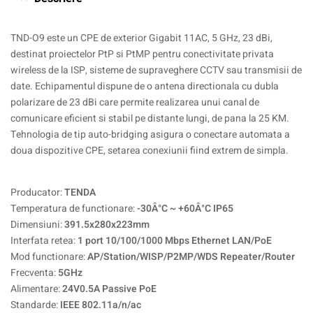
TND-O9 este un CPE de exterior Gigabit 11AC, 5 GHz, 23 dBi,
destinat proiectelor PtP si PtMP pentru conectivitate privata
wireless de la ISP, sisteme de supraveghere CCTV sau transmisii de
date. Echipamentul dispune de o antena directionala cu dubla
polarizare de 23 dBi care permite realizarea unui canal de
comunicare eficient si stabil pe distante lungi, de pana la 25 KM.
Tehnologia de tip auto-bridging asigura o conectare automata a
doua dispozitive CPE, setarea conexiunii fiind extrem de simpla.
Producator:
TENDA
Temperatura de functionare:
-30Â°C ~ +60Â°C IP65
Dimensiuni:
391.5x280x223mm
Interfata retea:
1 port 10/100/1000 Mbps Ethernet LAN/PoE
Mod functionare:
AP/Station/WISP/P2MP/WDS Repeater/Router
Frecventa:
5GHz
Alimentare:
24V0.5A Passive PoE
Standarde:
IEEE 802.11a/n/ac