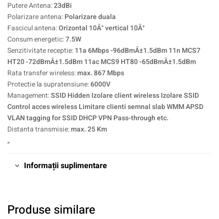
Putere Antena:
23dBi
Polarizare antena:
Polarizare duala
Fascicul antena:
Orizontal 10Â° vertical 10Â°
Consum energetic:
7.5W
Senzitivitate receptie:
11a 6Mbps -96dBmÂ±1.5dBm 11n MCS7
HT20 -72dBmÂ±1.5dBm 11ac MCS9 HT80 -65dBmÂ±1.5dBm
Rata transfer wireless:
max. 867 Mbps
Protectie la supratensiune:
6000V
Management:
SSID Hidden Izolare client wireless Izolare SSID
Control acces wireless Limitare clienti semnal slab WMM APSD
VLAN tagging for SSID DHCP VPN Pass-through etc.
Distanta transmisie:
max. 25 Km
„
Informații suplimentare
Produse similare