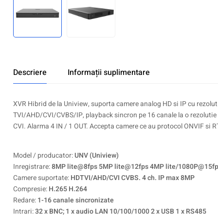
Descriere
Informații suplimentare
XVR Hibrid de la Uniview, suporta camere analog HD si IP cu rezolut
TVI/AHD/CVI/CVBS/IP, playback sincron pe 16 canale la o rezoluti
CVI. Alarma 4 IN / 1 OUT. Accepta camere ce au protocol ONVIF si R
Model / producator:
UNV (Uniview)
Inregistrare:
8MP lite@8fps 5MP lite@12fps 4MP lite/1080P@15f
Camere suportate:
HDTVI/AHD/CVI CVBS. 4 ch. IP max 8MP
Compresie:
H.265 H.264
Redare:
1-16 canale sincronizate
Intrari:
32 x BNC; 1 x audio LAN 10/100/1000 2 x USB 1 x RS485