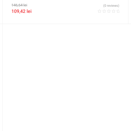
146,64
lei
(0 reviews)
109,42
lei