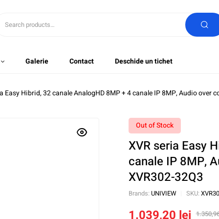
Galerie
Contact
Deschide un tichet
a Easy Hibrid, 32 canale AnalogHD 8MP + 4 canale IP 8MP, Audio over 
Out of Stock
XVR seria Easy H
canale IP 8MP, A
XVR302-32Q3
Brands:
UNIVIEW
SKU:
XVR30
1.039,20
lei
1.350,9