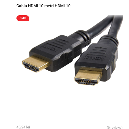
Cablu HDMI 10 metri HDMI-10
-23%
45,24
lei
(0 reviews)