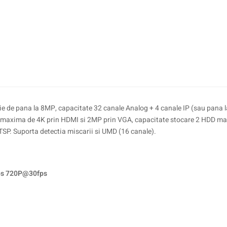
ie de pana la 8MP, capacitate 32 canale Analog + 4 canale IP (sau pana l
e maxima de 4K prin HDMI si 2MP prin VGA, capacitate stocare 2 HDD ma
TSP. Suporta detectia miscarii si UMD (16 canale).
ps 720P@30fps