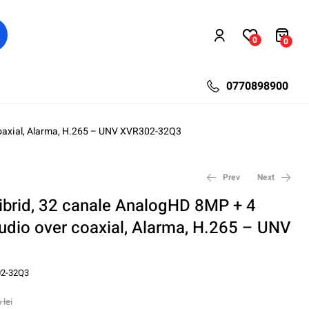
0
0
0770898900
coaxial, Alarma, H.265 – UNV XVR302-32Q3
Prev
Next
ibrid, 32 canale AnalogHD 8MP + 4
udio over coaxial, Alarma, H.265 – UNV
441,60
374,56
lei
lei
574,08
535,08
lei
lei
2-32Q3
6
lei