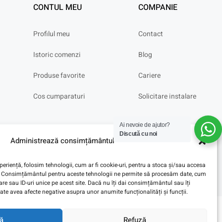
CONTUL MEU
COMPANIE
Profilul meu
Contact
Istoric comenzi
Blog
Produse favorite
Cariere
Cos cumparaturi
Solicitare instalare
Ai nevoie de ajutor?
Discută cu noi
Administrează consimțământul
eriență, folosim tehnologii, cum ar fi cookie-uri, pentru a stoca și/sau accesa
ve. Consimțământul pentru aceste tehnologii ne permite să procesăm date, cum
e sau ID-uri unice pe acest site. Dacă nu îți dai consimțământul sau îți
te avea afecte negative asupra unor anumite funcționalități și funcții.
ă
Refuză