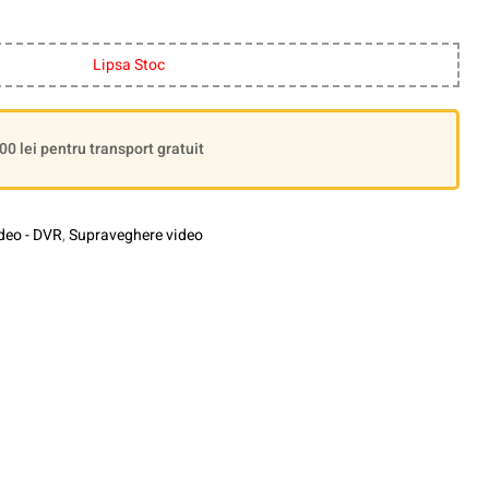
Lipsa Stoc
 lei pentru transport gratuit
ideo - DVR
,
Supraveghere video
le+
interest