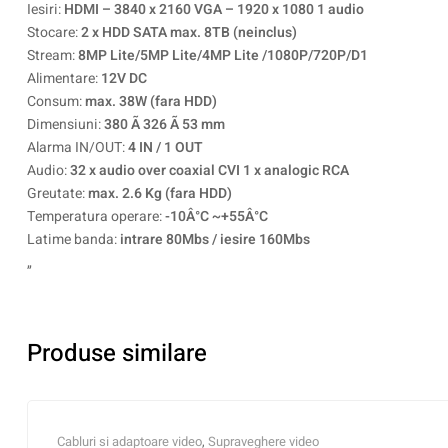
Iesiri:
HDMI – 3840 x 2160 VGA – 1920 x 1080 1 audio
Stocare:
2 x HDD SATA max. 8TB (neinclus)
Stream:
8MP Lite/5MP Lite/4MP Lite /1080P/720P/D1
Alimentare:
12V DC
Consum:
max. 38W (fara HDD)
Dimensiuni:
380 Ã 326 Ã 53 mm
Alarma IN/OUT:
4 IN / 1 OUT
Audio:
32 x audio over coaxial CVI 1 x analogic RCA
Greutate:
max. 2.6 Kg (fara HDD)
Temperatura operare:
-10Â°C ~+55Â°C
Latime banda:
intrare 80Mbs / iesire 160Mbs
„
Produse similare
Cabluri si adaptoare video
,
Supraveghere video