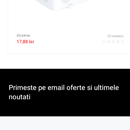
23,24
lei
(0 reviews)
17,88
lei
Primeste pe email oferte si ultimele
noutati