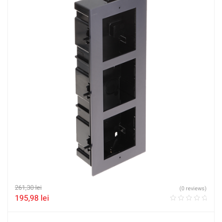
261,30
lei
(0 reviews)
195,98
lei