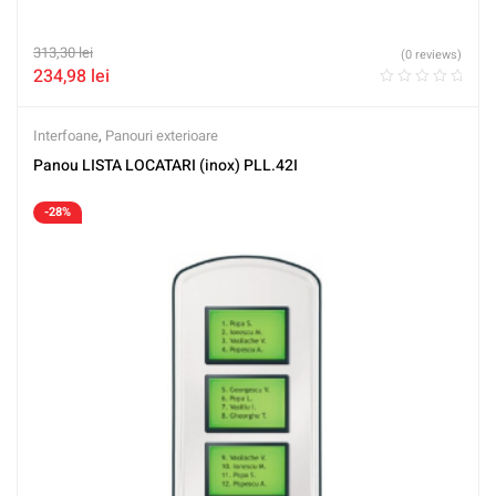
313,30
lei
(0 reviews)
234,98
lei
Interfoane
,
Panouri exterioare
Panou LISTA LOCATARI (inox) PLL.42I
-28%