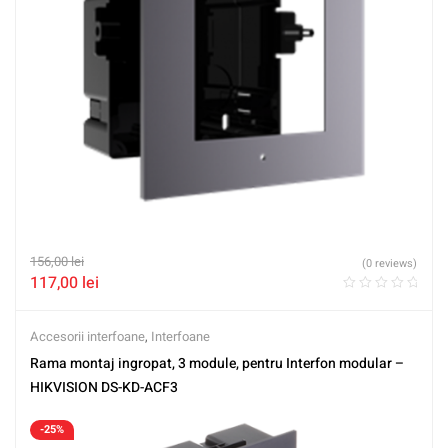
156,00
lei
(0 reviews)
117,00
lei
Accesorii interfoane
,
Interfoane
Rama montaj ingropat, 3 module, pentru Interfon modular –
HIKVISION DS-KD-ACF3
-25%