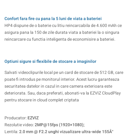
Confort fara fire cu pana la 5 luni de viata a bateriei
HP4 dispune de o baterie cu litiu reincarcabila de 4.600 mAh ce
asigura pana la 150 de zile durata viata a bateriei la o singura
reincarcare cu functia inteligenta de economisire a bateriei.
Optiuni sigure si flexibile de stocare a imaginilor
Salvati videoclipurile local pe un card de stocare de 512 GB, care
poate fi introdus pe monitorul interior. Acest lucru garanteaza
securitatea datelor in cazul in care camera exterioara este
deteriorata. Sau, daca preferati, abonati-va la EZVIZ CloudPlay
pentru stocare in cloud complet criptata
Producator:
EZVIZ
Rezolutie video:
2MP@15fps (1920×1080);
Lentila:
2.0 mm @ F2.2 unghi vizualizare ultra-wide 155Â°