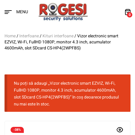
MENU
0
Home
/
Interfoane
/
Kituri interfoane
/ Vizor electronic smart
EZVIZ, Wi-Fi, FullHD 1080P, monitor 4.3 inch, acumulator
4600mAh, slot SDcard CS-HP4(2WPFBS)
Nu poți să adaugi „Vizor electronic smart EZVIZ, Wi-Fi,
FullHD 1080P, monitor 4.3 inch, acumulator 4600mAh,
slot SDcard CS-HP4(2WPFBS)” în coș deoarece produsul
nu mai este în stoc.
-38%