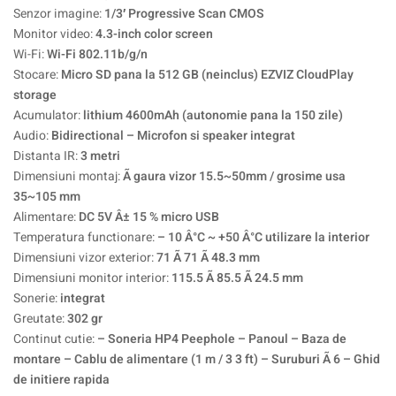
Senzor imagine:
1/3′ Progressive Scan CMOS
Monitor video:
4.3-inch color screen
Wi-Fi:
Wi-Fi 802.11b/g/n
Stocare:
Micro SD pana la 512 GB (neinclus) EZVIZ CloudPlay
storage
Acumulator:
lithium 4600mAh (autonomie pana la 150 zile)
Audio:
Bidirectional – Microfon si speaker integrat
Distanta IR:
3 metri
Dimensiuni montaj:
Ã gaura vizor 15.5~50mm / grosime usa
35~105 mm
Alimentare:
DC 5V Â± 15 % micro USB
Temperatura functionare:
– 10 Â°C ~ +50 Â°C utilizare la interior
Dimensiuni vizor exterior:
71 Ã 71 Ã 48.3 mm
Dimensiuni monitor interior:
115.5 Ã 85.5 Ã 24.5 mm
Sonerie:
integrat
Greutate:
302 gr
Continut cutie:
– Soneria HP4 Peephole – Panoul – Baza de
montare – Cablu de alimentare (1 m / 3 3 ft) – Suruburi Ã 6 – Ghid
de initiere rapida