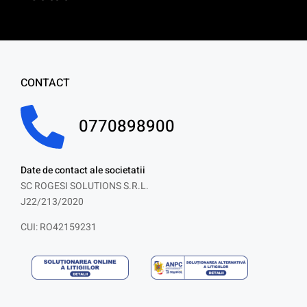
CONTACT
0770898900
Date de contact ale societatii
SC ROGESI SOLUTIONS S.R.L.
J22/213/2020
CUI: RO42159231