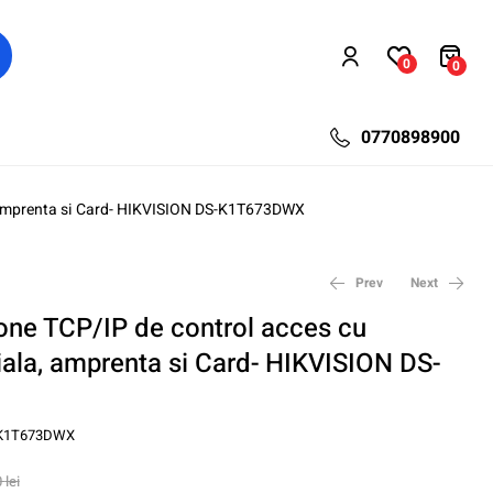
0
0
0770898900
, amprenta si Card- HIKVISION DS-K1T673DWX
Prev
Next
one TCP/IP de control acces cu
iala, amprenta si Card- HIKVISION DS-
784,80
513,83
lei
lei
1.225,90
685,10
lei
lei
K1T673DWX
0
lei