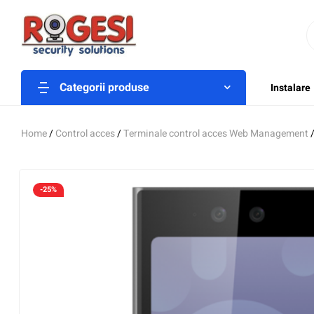
Categorii produse
Instalare
Home
/
Control acces
/
Terminale control acces Web Management
/
-25%