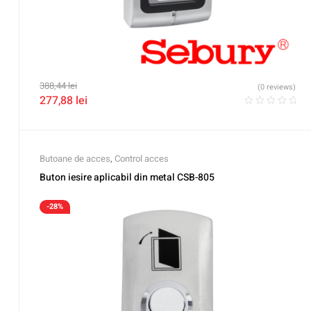
388,44
lei
(0 reviews)
277,88
lei
Butoane de acces
,
Control acces
Buton iesire aplicabil din metal CSB-805
-28%