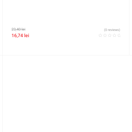
23,40
lei
(0 reviews)
16,74
lei