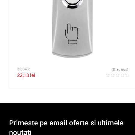
30,94
lei
(0 reviews)
22,13
lei
Primeste pe email oferte si ultimele
noutati