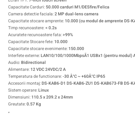
Ecran TFT:
7-inch touch screen
Capacitate Carduri:
50.000 carduri M1/DESfire/Felica
Camera detectie faciala:
2 MP dual-lens camera
Capacitate stocare amprente:
10.000 (cu modul de amprente DS-
Timp recunoastere:
< 0.2s
Acuratete recunoastere fata:
>99%
Capacitate Stocare fete:
10.000
Capacitate stocare evenimente:
150.000
Interfete externe:
LAN10/100/1000MbpsÃ1 USBx1 (pentru modul) Aud
Audio:
Bidirectional
Alimentare:
12 VDC 24VDC/2 A
Temperatura de functionare:
-30 Â°C ~ +60Â°C IP65
Accesorii montaj:
DS-KAB6-D1 DS-KAB6-ZU1 DS-KAB673-FB DS-K
Sistem operare:
Linux
Dimensiuni:
110.5 x 209.2 x 24mm
Greutate:
0.57 Kg
„