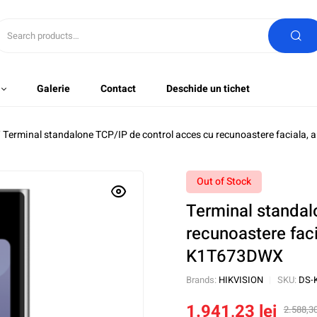
Galerie
Contact
Deschide un tichet
 Terminal standalone TCP/IP de control acces cu recunoastere faciala
Out of Stock
Terminal standal
recunoastere fac
K1T673DWX
Brands:
HIKVISION
SKU:
DS-
1.941,23
lei
2.588,3