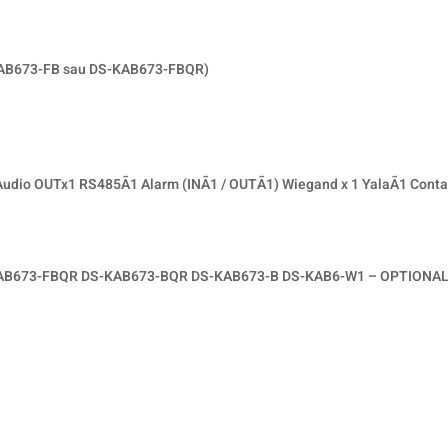
KAB673-FB sau DS-KAB673-FBQR)
io OUTx1 RS485Ã1 Alarm (INÃ1 / OUTÃ1) Wiegand x 1 YalaÃ1 Contac
AB673-FBQR DS-KAB673-BQR DS-KAB673-B DS-KAB6-W1 – OPTIONA