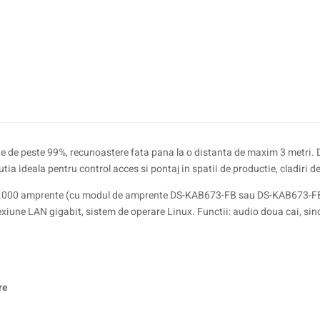
te de peste 99%, recunoastere fata pana la o distanta de maxim 3 metri. D
ideala pentru control acces si pontaj in spatii de productie, cladiri de bir
, 10.000 amprente (cu modul de amprente DS-KAB673-FB sau DS-KAB673-FB
iune LAN gigabit, sistem de operare Linux. Functii: audio doua cai, sincr
re