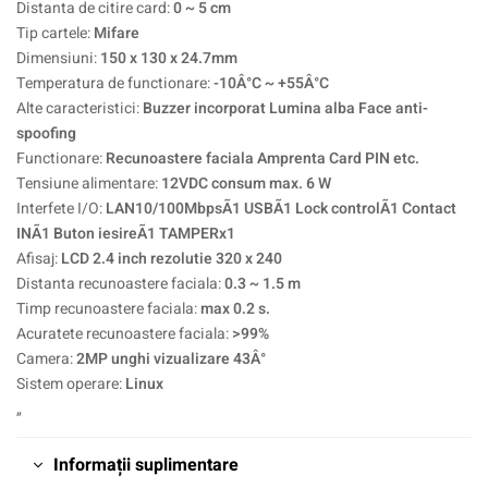
Distanta de citire card:
0 ~ 5 cm
Tip cartele:
Mifare
Dimensiuni:
150 x 130 x 24.7mm
Temperatura de functionare:
-10Â°C ~ +55Â°C
Alte caracteristici:
Buzzer incorporat Lumina alba Face anti-
spoofing
Functionare:
Recunoastere faciala Amprenta Card PIN etc.
Tensiune alimentare:
12VDC consum max. 6 W
Interfete I/O:
LAN10/100MbpsÃ1 USBÃ1 Lock controlÃ1 Contact
INÃ1 Buton iesireÃ1 TAMPERx1
Afisaj:
LCD 2.4 inch rezolutie 320 x 240
Distanta recunoastere faciala:
0.3 ~ 1.5 m
Timp recunoastere faciala:
max 0.2 s.
Acuratete recunoastere faciala:
>99%
Camera:
2MP unghi vizualizare 43Â°
Sistem operare:
Linux
„
Informații suplimentare