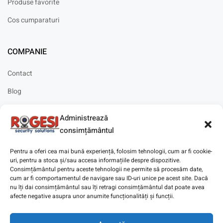
Produse favorite
Cos cumparaturi
COMPANIE
Contact
Blog
Cariere
Administrează
Solicitare instalare
consimțământul
Pentru a oferi cea mai bună experiență, folosim tehnologii, cum ar fi cookie-
uri, pentru a stoca și/sau accesa informațiile despre dispozitive.
Consimțământul pentru aceste tehnologii ne permite să procesăm date,
cum ar fi comportamentul de navigare sau ID-uri unice pe acest site. Dacă
Copyright © 2025
Digitaz
.
nu îți dai consimțământul sau îți retragi consimțământul dat poate avea
afecte negative asupra unor anumite funcționalități și funcții.