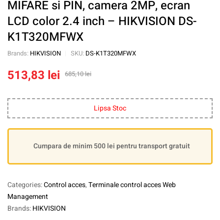
MIFARE si PIN, camera 2MP, ecran
LCD color 2.4 inch – HIKVISION DS-
K1T320MFWX
Brands:
HIKVISION
SKU:
DS-K1T320MFWX
513,83
lei
685,10
lei
Lipsa Stoc
Cumpara de minim 500 lei pentru transport gratuit
Categories:
Control acces
,
Terminale control acces Web
Management
Brands:
HIKVISION