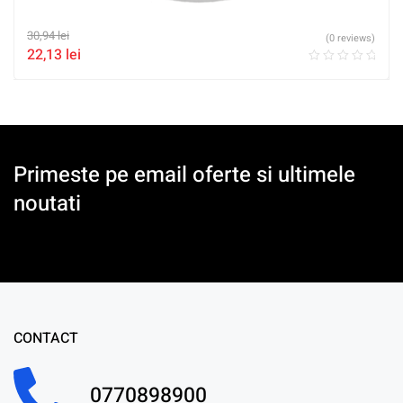
30,94
lei
(0 reviews)
22,13
lei
Primeste pe email oferte si ultimele
noutati
CONTACT
0770898900