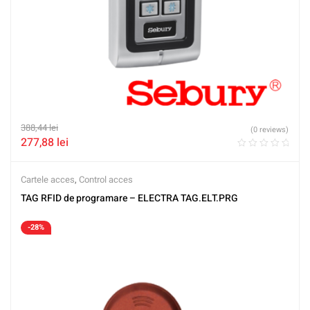
388,44
lei
(0 reviews)
277,88
lei
Cartele acces
,
Control acces
TAG RFID de programare – ELECTRA TAG.ELT.PRG
-28%