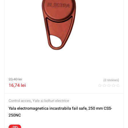
23,40
lei
(0 reviews)
16,74
lei
Control acces
,
Yale si bolturi electrice
Yala electromagnetica incastrabila fail safe, 250 mm CSS-
250NC
-28%