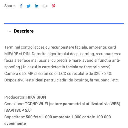
Facebook
Twitter
Linkedin
Google+
Pinterest
Share:
Descriere
Terminal control acces cu recunoastere faciala, amprenta, card
MIFARE si PIN. Datorita algoritmului deep learning, recunoasterea
faciala se face mai usor si cu precizie mare, avand si functia anti-
spoofing ( in cazul in care detectia faciala se face prin poze).
Camera de 2 MP si ecran color LCD cu rezolutie de 320 x 240.
Dispozitivul este ideal pentru cladiri de locuinte, firme, banci, etc.
Producator:
HIKVISION
Conexiune:
TCP/IP Wi-Fi (setare parametri si utilizatori via WEB)
ISAPI ISUP 5.0
Capacitate:
500 fete 1.000 amprente 1 000 cartele 100.000
evenimente