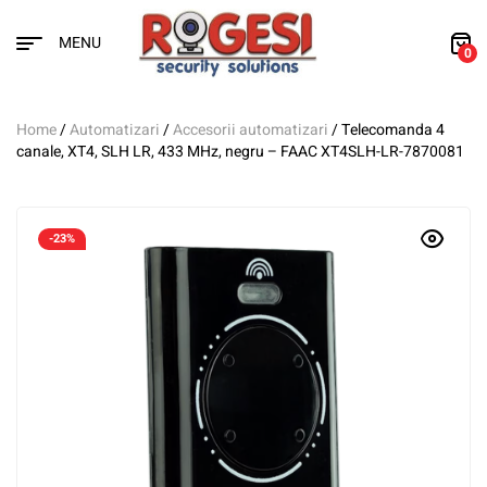
MENU
0
Home
/
Automatizari
/
Accesorii automatizari
/ Telecomanda 4
canale, XT4, SLH LR, 433 MHz, negru – FAAC XT4SLH-LR-7870081
-23%