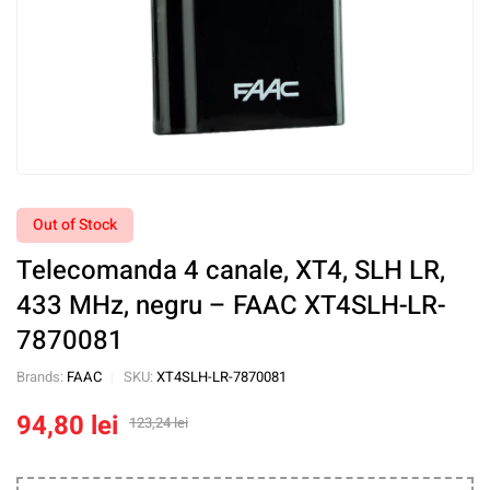
Out of Stock
Telecomanda 4 canale, XT4, SLH LR,
433 MHz, negru – FAAC XT4SLH-LR-
7870081
Brands:
FAAC
SKU:
XT4SLH-LR-7870081
94,80
lei
123,24
lei