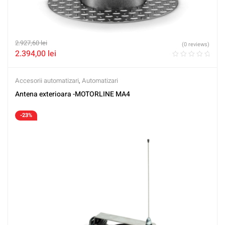
2.927,60
lei
(0 reviews)
2.394,00
lei
Accesorii automatizari
,
Automatizari
Antena exterioara -MOTORLINE MA4
-23%