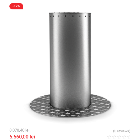
-17%
8.070,40
lei
(0 reviews)
6.660,00
lei