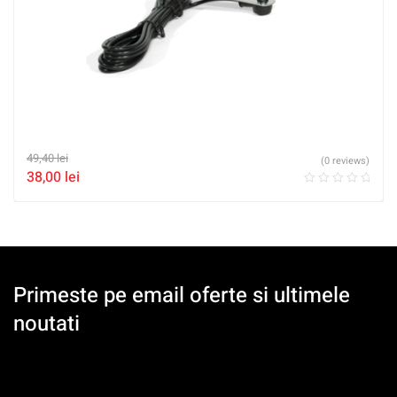
49,40
lei
(0 reviews)
38,00
lei
Primeste pe email oferte si ultimele
noutati