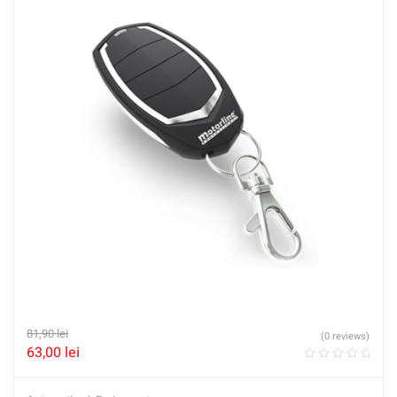
81,90
lei
(0 reviews)
63,00
lei