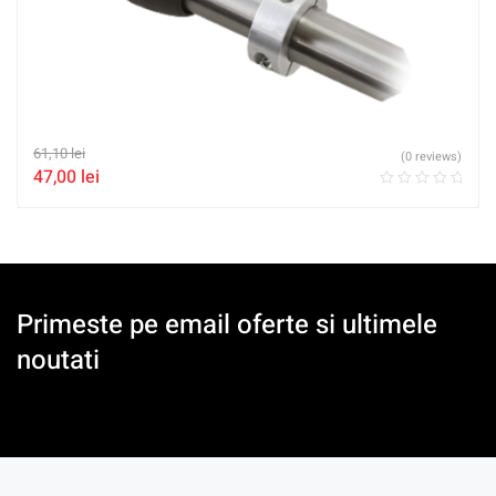
61,10
lei
(0 reviews)
47,00
lei
Primeste pe email oferte si ultimele
noutati