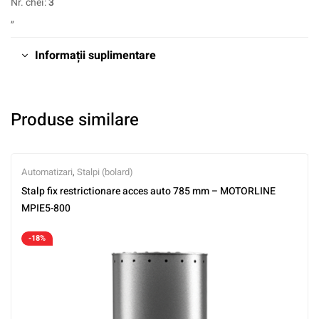
Nr. chei:
3
„
Informații suplimentare
Produse similare
Automatizari
,
Stalpi (bolard)
Stalp fix restrictionare acces auto 785 mm – MOTORLINE
MPIE5-800
-18%