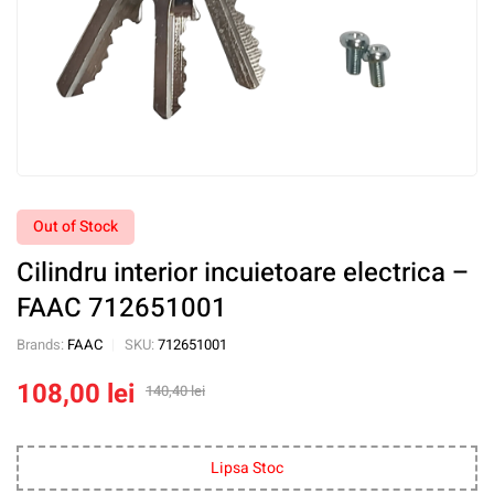
Out of Stock
Cilindru interior incuietoare electrica –
FAAC 712651001
Brands:
FAAC
SKU:
712651001
108,00
lei
140,40
lei
Lipsa Stoc