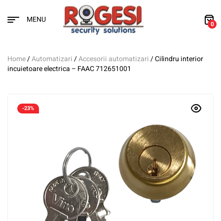
MENU
0
Home
/
Automatizari
/
Accesorii automatizari
/ Cilindru interior
incuietoare electrica – FAAC 712651001
-23%