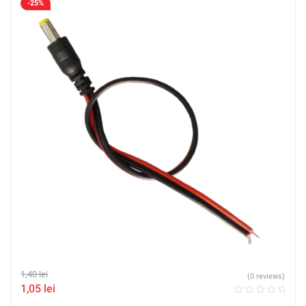
-25%
1,40
lei
(0 reviews)
1,05
lei