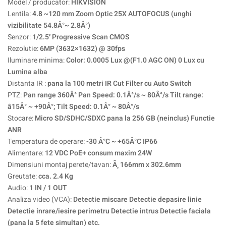
Model / producator:
HIKVISION
Lentila:
4.8 ~120 mm Zoom Optic 25X AUTOFOCUS (unghi
vizibilitate 54.8Â°~ 2.8Â°)
Senzor:
1/2.5′ Progressive Scan CMOS
Rezolutie:
6MP (3632×1632) @ 30fps
Iluminare minima:
Color: 0.0005 Lux @(F1.0 AGC ON) 0 Lux cu
Lumina alba
Distanta IR :
pana la 100 metri IR Cut Filter cu Auto Switch
PTZ:
Pan range 360Â° Pan Speed: 0.1Â°/s ~ 80Â°/s Tilt range:
â15Â° ~ +90Â°; Tilt Speed: 0.1Â° ~ 80Â°/s
Stocare:
Micro SD/SDHC/SDXC pana la 256 GB (neinclus) Functie
ANR
Temperatura de operare:
-30 Â°C ~ +65Â°C IP66
Alimentare:
12 VDC PoE+ consum maxim 24W
Dimensiuni montaj perete/tavan:
Ã¸166mm x 302.6mm
Greutate:
cca. 2.4 Kg
Audio:
1 IN / 1 OUT
Analiza video (VCA):
Detectie miscare Detectie depasire linie
Detectie inrare/iesire perimetru Detectie intrus Detectie faciala
(pana la 5 fete simultan) etc.