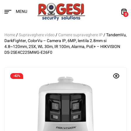
MENU
0
Home
/
Supraveghere video
/
Camere supraveghere IP
/ TandemVu,
DarkFighter, ColorVu – Camera IP, 6MP, lentila 2.8mm si
4.8~120mm, 25X, WL 30m, IR 100m, Alarma, PoE+ – HIKVISION
DS-2SE4C225MWG-E26F0
-42%