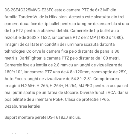
DS-2SE4C225MWG-E26F0 este o camera PTZ de 6+2 MP din
familia TandemVu de la Hikvision. Aceasta este alcatuita din trei
camere: doua fixe de tip bullet pentru o iamgine de ansamblu si una
de tip PTZ pentru a observa detalii. Camerele de tip bullet au o
rezolutie de 3632 x 1632, iar camera PTZ de 2 MP (1920 x 1080).
Imagini de calitate in conditii de iluminare scazuta datorita
tehnologiei ColorVu la camera fixa pe o distanta de pana la 30
metri si DarkFighter la camera PTZ pe o distanta de 100 metri.
Camerele fixe au lentila de 2.8 mm cu un unghi de vizualizare de
180°±10°, iar camera PTZ una de 4.8~120mm, zoom optic de 25X,
Auto Focus, unghi de vizualizare de 54.8°~2.8°. Comprimarea
imaginii H.265+, H.265, H.264+, H.264, MJPEG pentru a ocupa cat
mai putin spatiu pe unitatea de stocare. Diverse functii VCA, dar si
posibilitate de alimentare PoE+. Clasa de protectie IP66.
Dezaburirea lentilei.
Suport montare perete DS-1618ZJ inclus.