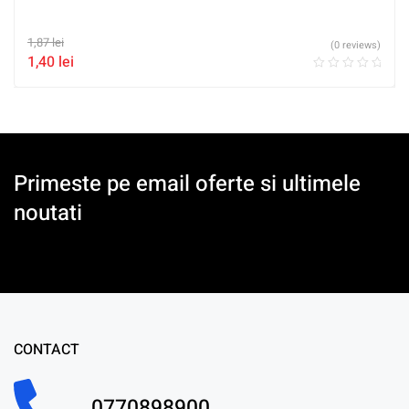
1,87
lei
(0 reviews)
1,40
lei
Primeste pe email oferte si ultimele
noutati
CONTACT
0770898900