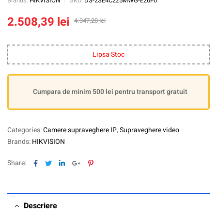
Brands:
HIKVISION
SKU:
DS-2SE4C225MWG-E26F0
2.508,39
lei
4.347,20
lei
Lipsa Stoc
Cumpara de minim 500 lei pentru transport gratuit
Categories:
Camere supraveghere IP
,
Supraveghere video
Brands:
HIKVISION
Facebook
Twitter
Linkedin
Google+
Pinterest
Share:
Descriere