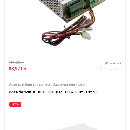
121,68
lei
(0 reviews)
88,92
lei
Doze jonctiuni si cabinete
,
Supraveghere video
Doza derivatie 180x110x70 PT DDA.180x110x70
-23%