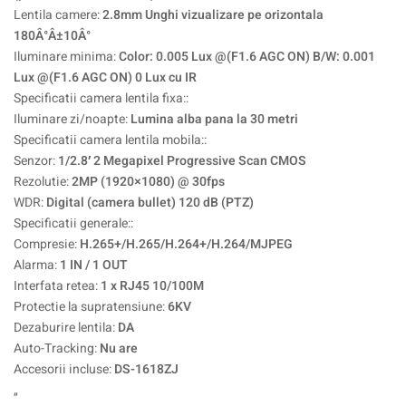
Lentila camere:
2.8mm Unghi vizualizare pe orizontala
180Â°Â±10Â°
Iluminare minima:
Color: 0.005 Lux @(F1.6 AGC ON) B/W: 0.001
Lux @(F1.6 AGC ON) 0 Lux cu IR
Specificatii camera lentila fixa::
Iluminare zi/noapte:
Lumina alba pana la 30 metri
Specificatii camera lentila mobila::
Senzor:
1/2.8′ 2 Megapixel Progressive Scan CMOS
Rezolutie:
2MP (1920×1080) @ 30fps
WDR:
Digital (camera bullet) 120 dB (PTZ)
Specificatii generale::
Compresie:
H.265+/H.265/H.264+/H.264/MJPEG
Alarma:
1 IN / 1 OUT
Interfata retea:
1 x RJ45 10/100M
Protectie la supratensiune:
6KV
Dezaburire lentila:
DA
Auto-Tracking:
Nu are
Accesorii incluse:
DS-1618ZJ
„