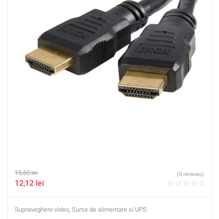
15,60
lei
(0 reviews)
12,12
lei
Supraveghere video
,
Surse de alimentare si UPS