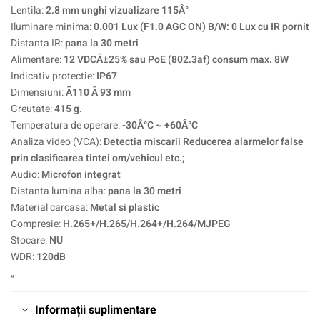
Lentila:
2.8 mm unghi vizualizare 115Â°
Iluminare minima:
0.001 Lux (F1.0 AGC ON) B/W: 0 Lux cu IR pornit
Distanta IR:
pana la 30 metri
Alimentare:
12 VDCÂ±25% sau PoE (802.3af) consum max. 8W
Indicativ protectie:
IP67
Dimensiuni:
Ã110 Ã 93 mm
Greutate:
415 g.
Temperatura de operare:
-30Â°C ~ +60Â°C
Analiza video (VCA):
Detectia miscarii Reducerea alarmelor false
prin clasificarea tintei om/vehicul etc.;
Audio:
Microfon integrat
Distanta lumina alba:
pana la 30 metri
Material carcasa:
Metal si plastic
Compresie:
H.265+/H.265/H.264+/H.264/MJPEG
Stocare:
NU
WDR:
120dB
„
Informații suplimentare