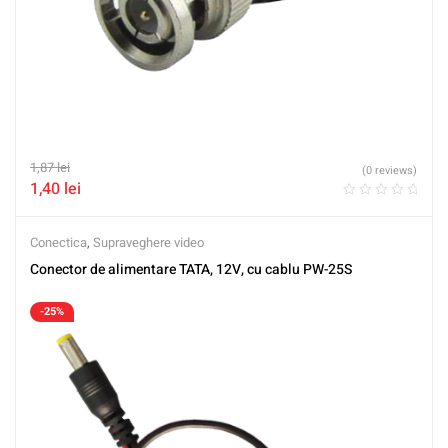
1,87
lei
(0 reviews)
1,40
lei
Conectica
,
Supraveghere video
Conector de alimentare TATA, 12V, cu cablu PW-25S
-25%