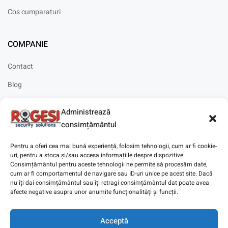
Cos cumparaturi
COMPANIE
Contact
Blog
Cariere
Administrează
Solicitare instalare
consimțământul
Pentru a oferi cea mai bună experiență, folosim tehnologii, cum ar fi cookie-
uri, pentru a stoca și/sau accesa informațiile despre dispozitive.
Consimțământul pentru aceste tehnologii ne permite să procesăm date,
cum ar fi comportamentul de navigare sau ID-uri unice pe acest site. Dacă
Copyright © 2025
Digitaz
.
nu îți dai consimțământul sau îți retragi consimțământul dat poate avea
afecte negative asupra unor anumite funcționalități și funcții.
Acceptă