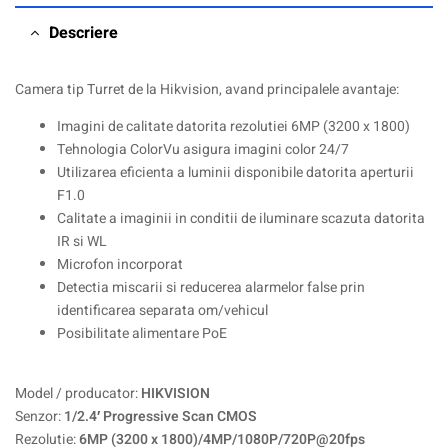
Descriere
Camera tip Turret de la Hikvision, avand principalele avantaje:
Imagini de calitate datorita rezolutiei 6MP (3200 x 1800)
Tehnologia ColorVu asigura imagini color 24/7
Utilizarea eficienta a luminii disponibile datorita aperturii
F1.0
Calitate a imaginii in conditii de iluminare scazuta datorita
IR si WL
Microfon incorporat
Detectia miscarii si reducerea alarmelor false prin
identificarea separata om/vehicul
Posibilitate alimentare PoE
Model / producator:
HIKVISION
Senzor:
1/2.4′ Progressive Scan CMOS
Rezolutie:
6MP (3200 x 1800)/4MP/1080P/720P@20fps