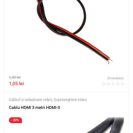
1,40
lei
(0 reviews)
1,05
lei
Cabluri si adaptoare video
,
Supraveghere video
Cablu HDMI 3 metri HDMI-3
-22%