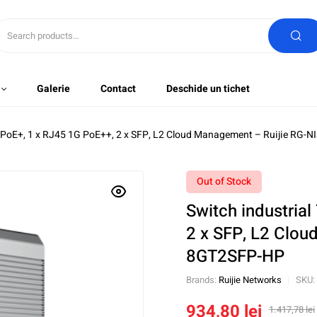
Galerie
Contact
Deschide un tichet
1G PoE+, 1 x RJ45 1G PoE++, 2 x SFP, L2 Cloud Management – Ruijie RG
Out of Stock
Switch industria
2 x SFP, L2 Clou
8GT2SFP-HP
Brands:
Ruijie Networks
SKU:
934,80
lei
1.417,78
lei