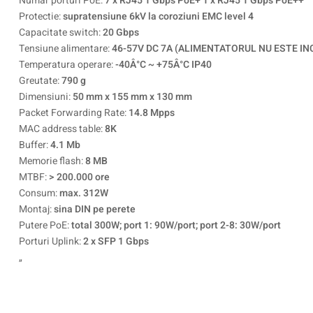
Numar porturi PoE:
7 x RJ45 1 Gbps PoE+ 1 x RJ45 1 Gbps PoE++
Protectie:
supratensiune 6kV la coroziuni EMC level 4
Capacitate switch:
20 Gbps
Tensiune alimentare:
46-57V DC 7A (ALIMENTATORUL NU ESTE IN
Temperatura operare:
-40Â°C ~ +75Â°C IP40
Greutate:
790 g
Dimensiuni:
50 mm x 155 mm x 130 mm
Packet Forwarding Rate:
14.8 Mpps
MAC address table:
8K
Buffer:
4.1 Mb
Memorie flash:
8 MB
MTBF:
> 200.000 ore
Consum:
max. 312W
Montaj:
sina DIN pe perete
Putere PoE:
total 300W; port 1: 90W/port; port 2-8: 30W/port
Porturi Uplink:
2 x SFP 1 Gbps
„