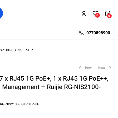
0
0
0770898900
-NIS2100-8GT2SFP-HP
Prev
Next
l 7 x RJ45 1G PoE+, 1 x RJ45 1G PoE++,
d Management – Ruijie RG-NIS2100-
667,20
645,60
lei
lei
867,36
979,16
lei
lei
RG-NIS2100-8GT2SFP-HP