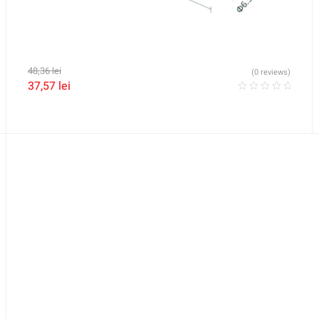
48,36
lei
(0 reviews)
37,57
lei