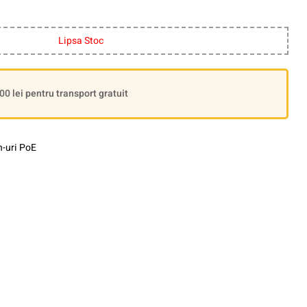
Lipsa Stoc
 lei pentru transport gratuit
h-uri PoE
le+
interest