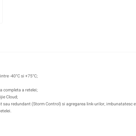
intre -40°C si +75°C;
a completa a retelei;
jie Cloud;
at sau redundant (Storm Control) si agregarea link-urilor, imbunatatesc ef
etelei.