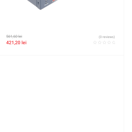
561,60
lei
(0 reviews)
421,20
lei