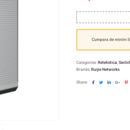
Cumpara de minim 500
Categories:
Retelistica
,
Switc
Brands:
Ruijie Networks
Facebook
Twitter
Linkedin
Goog
P
Share: