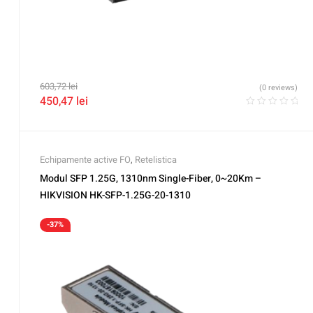
603,72
lei
(0 reviews)
450,47
lei
Echipamente active FO
,
Retelistica
Modul SFP 1.25G, 1310nm Single-Fiber, 0~20Km –
HIKVISION HK-SFP-1.25G-20-1310
-37%