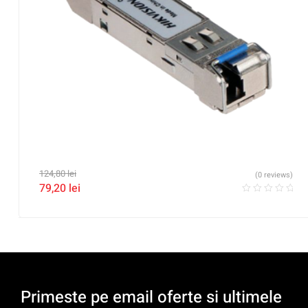
124,80
lei
(0 reviews)
79,20
lei
Primeste pe email oferte si ultimele