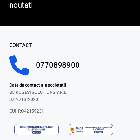
noutati
CONTACT
0770898900
Date de contact ale societatii
SC ROGESI SOLUTIONS S.R.L.
J22/213/2020
CUI: RO42159231