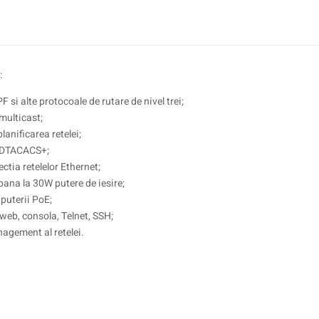
:
 si alte protocoale de rutare de nivel trei;
multicast;
anificarea retelei;
 BDTACACS+;
ctia retelelor Ethernet;
pana la 30W putere de iesire;
uterii PoE;
eb, consola, Telnet, SSH;
agement al retelei.