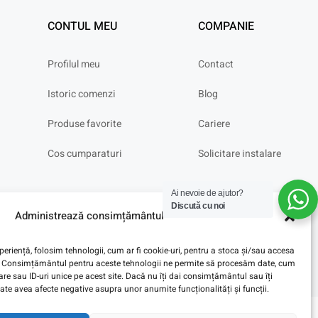
CONTUL MEU
COMPANIE
Profilul meu
Contact
Istoric comenzi
Blog
Produse favorite
Cariere
Cos cumparaturi
Solicitare instalare
Ai nevoie de ajutor?
Discută cu noi
Administrează consimțământul
eriență, folosim tehnologii, cum ar fi cookie-uri, pentru a stoca și/sau accesa
ve. Consimțământul pentru aceste tehnologii ne permite să procesăm date, cum
e sau ID-uri unice pe acest site. Dacă nu îți dai consimțământul sau îți
te avea afecte negative asupra unor anumite funcționalități și funcții.