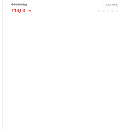
148,20
lei
(0 reviews)
114,00
lei