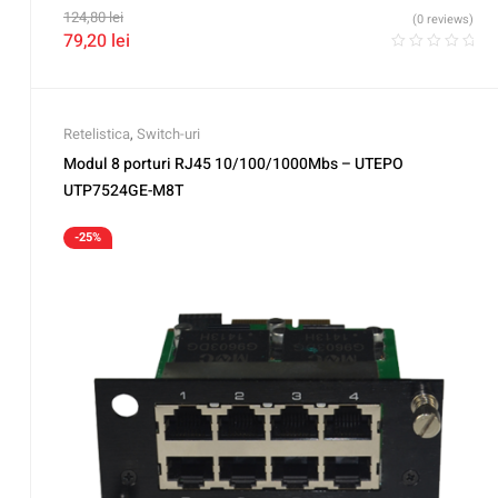
124,80
lei
(0 reviews)
79,20
lei
Retelistica
,
Switch-uri
Modul 8 porturi RJ45 10/100/1000Mbs – UTEPO
UTP7524GE-M8T
-25%