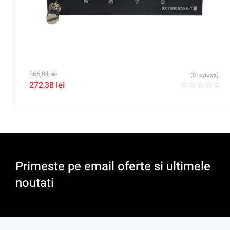
365,04
lei
(0 reviews)
272,38
lei
Primeste pe email oferte si ultimele
noutati