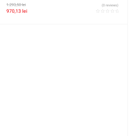
1.293,50
lei
(0 reviews)
970,13
lei