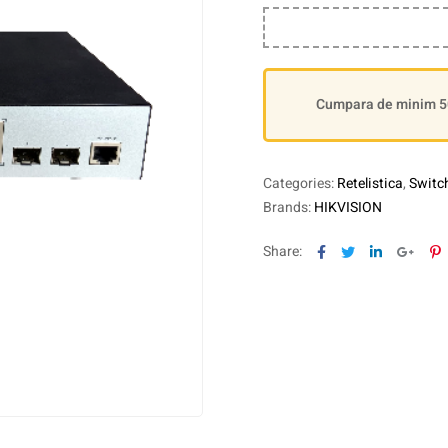
Cumpara de minim 500
Categories:
Retelistica
,
Switc
Brands:
HIKVISION
Facebook
Twitter
Linkedin
Goog
P
Share: