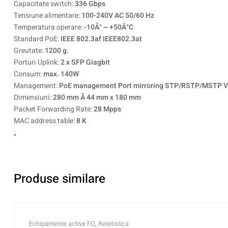
Capacitate switch:
336 Gbps
Tensiune alimentare:
100-240V AC 50/60 Hz
Temperatura operare:
-10Â° ~ +50Â°C
Standard PoE:
IEEE 802.3af IEEE802.3at
Greutate:
1200 g.
Porturi Uplink:
2 x SFP Giagbit
Consum:
max. 140W
Management:
PoE management Port mirroring STP/RSTP/MSTP VLA
Dimensiuni:
280 mm Ã 44 mm x 180 mm
Packet Forwarding Rate:
28 Mpps
MAC address table:
8 K
„
Produse similare
Echipamente active FO
,
Retelistica