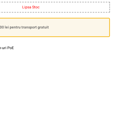
Lipsa Stoc
 lei pentru transport gratuit
h-uri PoE
le+
interest