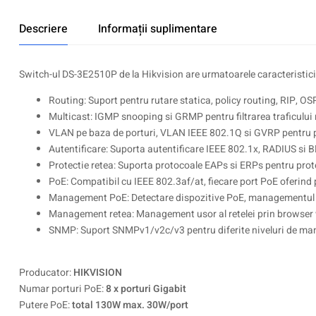
Descriere
Informații suplimentare
Switch-ul DS-3E2510P de la Hikvision are urmatoarele caracteristici
Routing: Suport pentru rutare statica, policy routing, RIP, OSPF
Multicast: IGMP snooping si GRMP pentru filtrarea traficului 
VLAN pe baza de porturi, VLAN IEEE 802.1Q si GVRP pentru pl
Autentificare: Suporta autentificare IEEE 802.1x, RADIUS si
Protectie retea: Suporta protocoale EAPs si ERPs pentru prote
PoE: Compatibil cu IEEE 802.3af/at, fiecare port PoE oferind 
Management PoE: Detectare dispozitive PoE, managementul p
Management retea: Management usor al retelei prin browser w
SNMP: Suport SNMPv1/v2c/v3 pentru diferite niveluri de man
Producator:
HIKVISION
Numar porturi PoE:
8 x porturi Gigabit
Putere PoE:
total 130W max. 30W/port