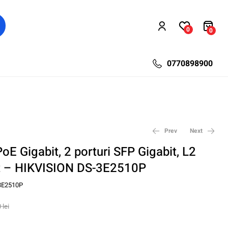
0
0
0770898900
Prev
Next
PoE Gigabit, 2 porturi SFP Gigabit, L2
t – HIKVISION DS-3E2510P
452,09
1.283,18
lei
lei
860,60
1.710,80
lei
lei
3E2510P
0
lei