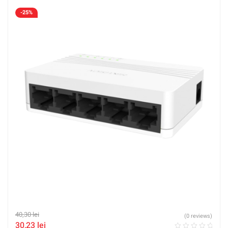
-25%
40,30
lei
(0 reviews)
30,23
lei