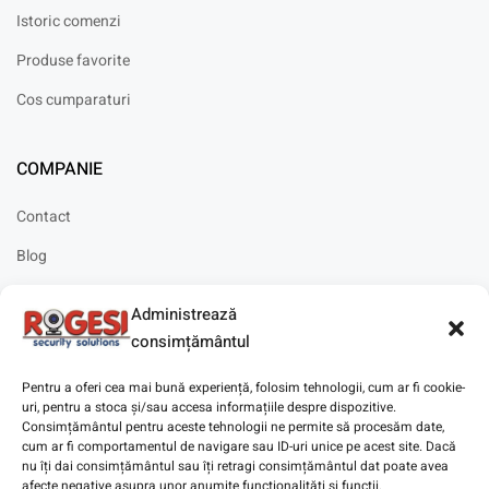
Istoric comenzi
Produse favorite
Cos cumparaturi
COMPANIE
Contact
Blog
Cariere
Administrează
Solicitare instalare
consimțământul
Pentru a oferi cea mai bună experiență, folosim tehnologii, cum ar fi cookie-
uri, pentru a stoca și/sau accesa informațiile despre dispozitive.
Consimțământul pentru aceste tehnologii ne permite să procesăm date,
cum ar fi comportamentul de navigare sau ID-uri unice pe acest site. Dacă
Copyright © 2025
Digitaz
.
nu îți dai consimțământul sau îți retragi consimțământul dat poate avea
afecte negative asupra unor anumite funcționalități și funcții.