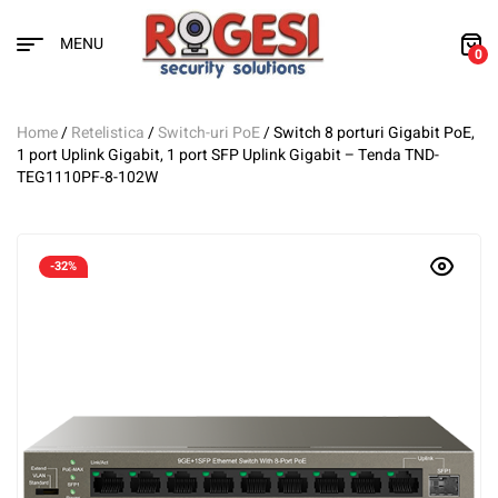
MENU
0
Home
/
Retelistica
/
Switch-uri PoE
/ Switch 8 porturi Gigabit PoE,
1 port Uplink Gigabit, 1 port SFP Uplink Gigabit – Tenda TND-
TEG1110PF-8-102W
-32%