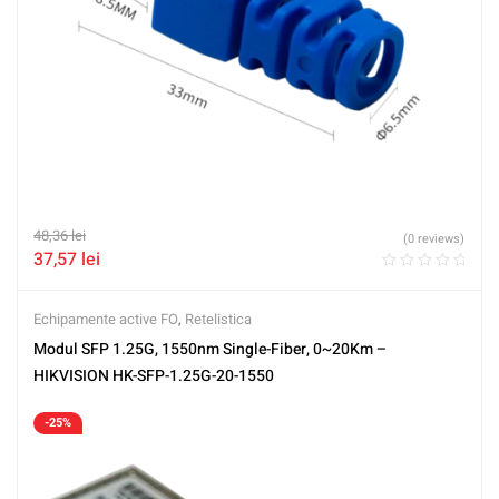
48,36
lei
(0 reviews)
37,57
lei
Echipamente active FO
,
Retelistica
Modul SFP 1.25G, 1550nm Single-Fiber, 0~20Km –
HIKVISION HK-SFP-1.25G-20-1550
-25%