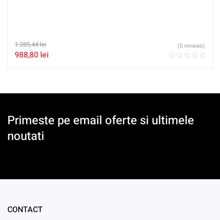
1.285,44
lei
(0 reviews)
988,80
lei
Primeste pe email oferte si ultimele
noutati
CONTACT