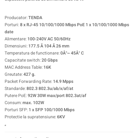
Producator:
TENDA
Porturi:
8 x RJ-45 10/100/1000 Mbps PoE 1 x 10/100/1000 Mbps
date
Alimentare:
100-240V AC 50/60Hz
Dimensiuni:
177.5 Ã 104 Ã 26 mm
Temperatura de functionare:
0Â°~ 45Â° C
Capacitate switch:
20 Gbps
MAC Address Table:
16K
Greutate:
427 g.
Packet Forwarding Rate:
14.9 Mpps
Standarde:
802.3 802.3u/ab/x/af/at
Putere PoE:
92W 30W max/port 802.3at/af
Consum:
max. 102W
Porturi SFP:
1 x SFP 100/1000 Mbps
Protectie la supratensiune:
6KV
„