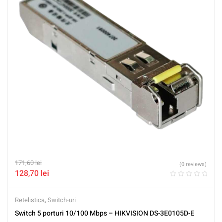
171,60
lei
(0 reviews)
128,70
lei
Retelistica
,
Switch-uri
Switch 5 porturi 10/100 Mbps – HIKVISION DS-3E0105D-E