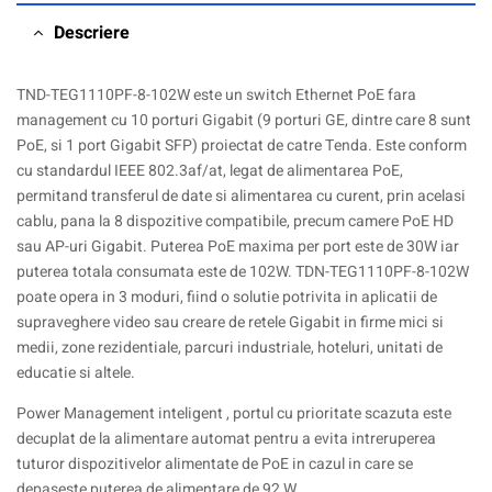
Descriere
TND-TEG1110PF-8-102W este un switch Ethernet PoE fara
management cu 10 porturi Gigabit (9 porturi GE, dintre care 8 sunt
PoE, si 1 port Gigabit SFP) proiectat de catre Tenda. Este conform
cu standardul IEEE 802.3af/at, legat de alimentarea PoE,
permitand transferul de date si alimentarea cu curent, prin acelasi
cablu, pana la 8 dispozitive compatibile, precum camere PoE HD
sau AP-uri Gigabit. Puterea PoE maxima per port este de 30W iar
puterea totala consumata este de 102W. TDN-TEG1110PF-8-102W
poate opera in 3 moduri, fiind o solutie potrivita in aplicatii de
supraveghere video sau creare de retele Gigabit in firme mici si
medii, zone rezidentiale, parcuri industriale, hoteluri, unitati de
educatie si altele.
Power Management inteligent , portul cu prioritate scazuta este
decuplat de la alimentare automat pentru a evita intreruperea
tuturor dispozitivelor alimentate de PoE in cazul in care se
depaseste puterea de alimentare de 92 W.