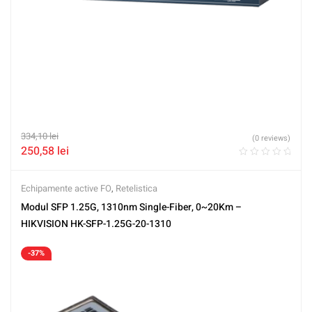
334,10
lei
(0 reviews)
250,58
lei
Echipamente active FO
,
Retelistica
Modul SFP 1.25G, 1310nm Single-Fiber, 0~20Km –
HIKVISION HK-SFP-1.25G-20-1310
-37%