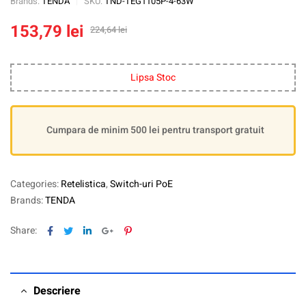
Brands:
TENDA
SKU:
TND-TEG1105P-4-63W
153,79
lei
224,64
lei
Lipsa Stoc
Cumpara de minim 500 lei pentru transport gratuit
Categories:
Retelistica
,
Switch-uri PoE
Brands:
TENDA
Facebook
Twitter
Linkedin
Google+
Pinterest
Share:
Descriere