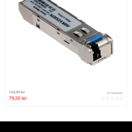
124,80
lei
(0 reviews)
79,20
lei