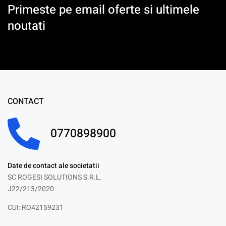
Primeste pe email oferte si ultimele
noutati
CONTACT
0770898900
Date de contact ale societatii
SC ROGESI SOLUTIONS S.R.L.
J22/213/2020
CUI: RO42159231