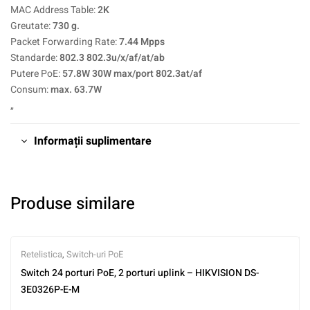
MAC Address Table:
2K
Greutate:
730 g.
Packet Forwarding Rate:
7.44 Mpps
Standarde:
802.3 802.3u/x/af/at/ab
Putere PoE:
57.8W 30W max/port 802.3at/af
Consum:
max. 63.7W
„
Informații suplimentare
Produse similare
Retelistica
,
Switch-uri PoE
Switch 24 porturi PoE, 2 porturi uplink – HIKVISION DS-
3E0326P-E-M