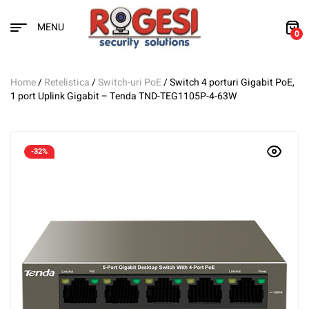
MENU
0
Home
/
Retelistica
/
Switch-uri PoE
/ Switch 4 porturi Gigabit PoE,
1 port Uplink Gigabit – Tenda TND-TEG1105P-4-63W
-32%