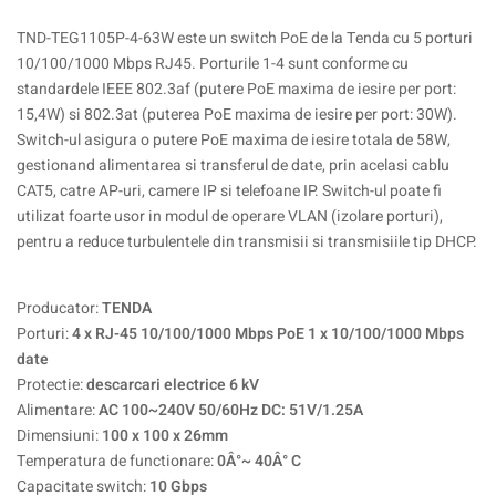
TND-TEG1105P-4-63W este un switch PoE de la Tenda cu 5 porturi
10/100/1000 Mbps RJ45. Porturile 1-4 sunt conforme cu
standardele IEEE 802.3af (putere PoE maxima de iesire per port:
15,4W) si 802.3at (puterea PoE maxima de iesire per port: 30W).
Switch-ul asigura o putere PoE maxima de iesire totala de 58W,
gestionand alimentarea si transferul de date, prin acelasi cablu
CAT5, catre AP-uri, camere IP si telefoane IP. Switch-ul poate fi
utilizat foarte usor in modul de operare VLAN (izolare porturi),
pentru a reduce turbulentele din transmisii si transmisiile tip DHCP.
Producator:
TENDA
Porturi:
4 x RJ-45 10/100/1000 Mbps PoE 1 x 10/100/1000 Mbps
date
Protectie:
descarcari electrice 6 kV
Alimentare:
AC 100~240V 50/60Hz DC: 51V/1.25A
Dimensiuni:
100 x 100 x 26mm
Temperatura de functionare:
0Â°~ 40Â° C
Capacitate switch:
10 Gbps