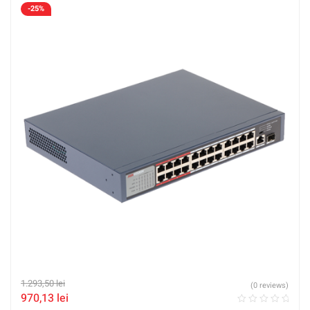
-25%
1.293,50
lei
(0 reviews)
970,13
lei