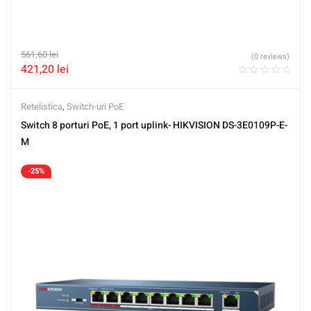
561,60
lei
(0 reviews)
421,20
lei
Retelistica
,
Switch-uri PoE
Switch 8 porturi PoE, 1 port uplink- HIKVISION DS-3E0109P-E-
M
-25%