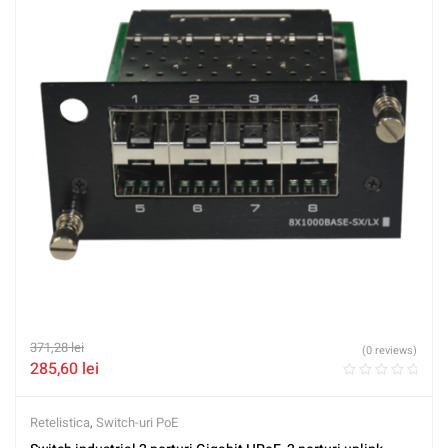
371,28
lei
(0 reviews)
285,60
lei
Retelistica
,
Switch-uri PoE