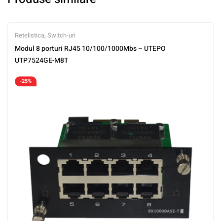
Retelistica
,
Switch-uri
Modul 8 porturi RJ45 10/100/1000Mbs – UTEPO
UTP7524GE-M8T
-25%