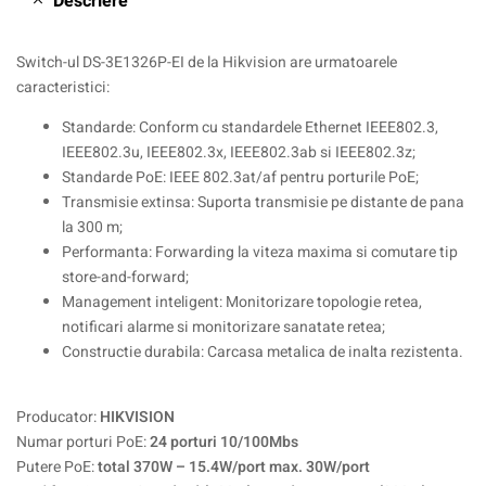
Descriere
Switch-ul DS-3E1326P-EI de la Hikvision are urmatoarele
caracteristici:
Standarde: Conform cu standardele Ethernet IEEE802.3,
IEEE802.3u, IEEE802.3x, IEEE802.3ab si IEEE802.3z;
Standarde PoE: IEEE 802.3at/af pentru porturile PoE;
Transmisie extinsa: Suporta transmisie pe distante de pana
la 300 m;
Performanta: Forwarding la viteza maxima si comutare tip
store-and-forward;
Management inteligent: Monitorizare topologie retea,
notificari alarme si monitorizare sanatate retea;
Constructie durabila: Carcasa metalica de inalta rezistenta.
Producator:
HIKVISION
Numar porturi PoE:
24 porturi 10/100Mbs
Putere PoE:
total 370W – 15.4W/port max. 30W/port