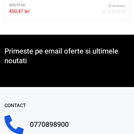
603,72
lei
(0 reviews)
450,47
lei
Primeste pe email oferte si ultimele
noutati
CONTACT
0770898900