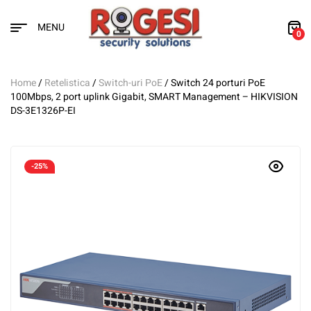
MENU
0
Home
/
Retelistica
/
Switch-uri PoE
/ Switch 24 porturi PoE
100Mbps, 2 port uplink Gigabit, SMART Management – HIKVISION
DS-3E1326P-EI
-25%