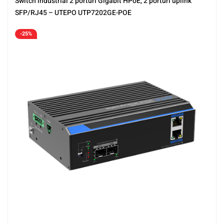
Switch industrial 2 porturi Gigabit HPoE, 2 porturi uplink
SFP/RJ45 – UTEPO UTP7202GE-POE
-25%