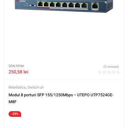
334,10
lei
(0 reviews)
250,58
lei
Retelistica
,
Switch-uri
Modul 8 porturi SFP 155/1250Mbps – UTEPO UTP7524GE-
M8F
-23%