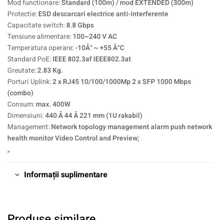
Mod functionare:
Standard (100m) / mod EXTENDED (300m)
Protectie:
ESD descarcari electrice anti-interferente
Capacitate switch:
8.8 Gbps
Tensiune alimentare:
100~240 V AC
Temperatura operare:
-10Â° ~ +55 Â°C
Standard PoE:
IEEE 802.3af IEEE802.3at
Greutate:
2.83 Kg.
Porturi Uplink:
2 x RJ45 10/100/1000Mp 2 x SFP 1000 Mbps
(combo)
Consum:
max. 400W
Dimensiuni:
440 Ã 44 Ã 221 mm (1U rakabil)
Management:
Network topology management alarm push network
health monitor Video Control and Preview;
„
Informații suplimentare
Produse similare