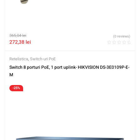
365,04
lei
(0 reviews)
272,38
lei
Retelistica
,
Switch-uri PoE
Switch 8 porturi PoE, 1 port uplink- HIKVISION DS-3E0109P-E-
M
-25%