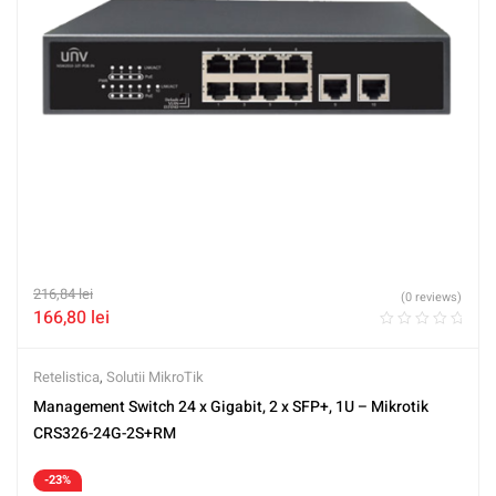
216,84
lei
(0 reviews)
166,80
lei
Retelistica
,
Solutii MikroTik
Management Switch 24 x Gigabit, 2 x SFP+, 1U – Mikrotik
CRS326-24G-2S+RM
-23%