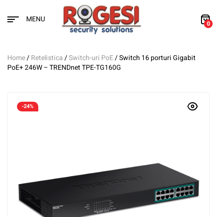
MENU
0
Home
/
Retelistica
/
Switch-uri PoE
/ Switch 16 porturi Gigabit
PoE+ 246W – TRENDnet TPE-TG160G
-24%