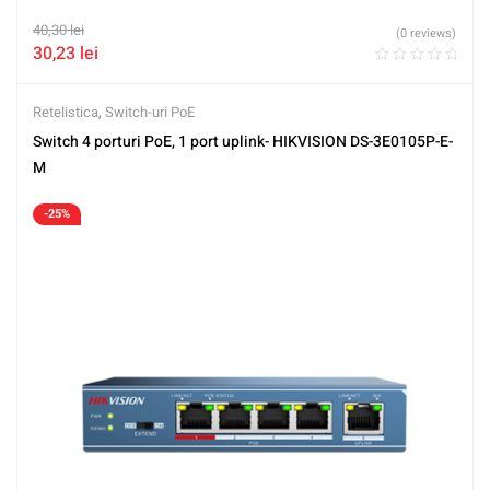
40,30
lei
(0 reviews)
30,23
lei
Retelistica
,
Switch-uri PoE
Switch 4 porturi PoE, 1 port uplink- HIKVISION DS-3E0105P-E-
M
-25%