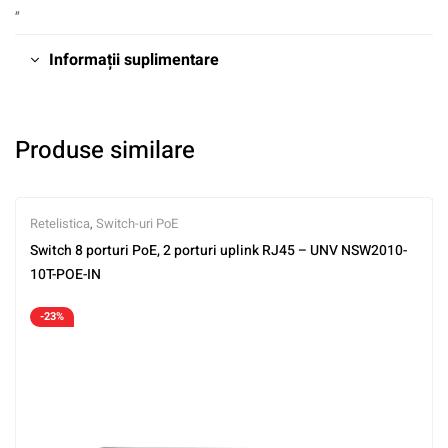
„
Informații suplimentare
Produse similare
Retelistica
,
Switch-uri PoE
Switch 8 porturi PoE, 2 porturi uplink RJ45 – UNV NSW2010-
10T-POE-IN
-23%