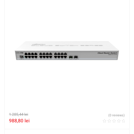
1.285,44
lei
(0 reviews)
988,80
lei