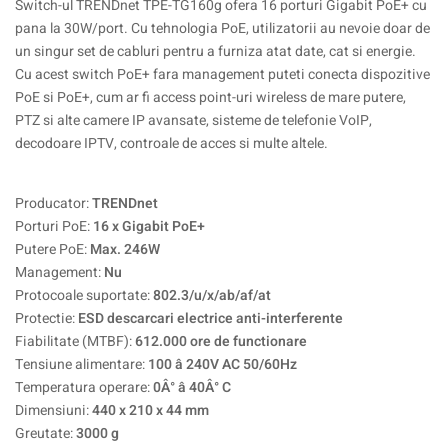
Switch-ul TRENDnet TPE-TG160g ofera 16 porturi Gigabit PoE+ cu
pana la 30W/port. Cu tehnologia PoE, utilizatorii au nevoie doar de
un singur set de cabluri pentru a furniza atat date, cat si energie.
Cu acest switch PoE+ fara management puteti conecta dispozitive
PoE si PoE+, cum ar fi access point-uri wireless de mare putere,
PTZ si alte camere IP avansate, sisteme de telefonie VoIP,
decodoare IPTV, controale de acces si multe altele.
Producator:
TRENDnet
Porturi PoE:
16 x Gigabit PoE+
Putere PoE:
Max. 246W
Management:
Nu
Protocoale suportate:
802.3/u/x/ab/af/at
Protectie:
ESD descarcari electrice anti-interferente
Fiabilitate (MTBF):
612.000 ore de functionare
Tensiune alimentare:
100 â 240V AC 50/60Hz
Temperatura operare:
0Â° â 40Â° C
Dimensiuni:
440 x 210 x 44 mm
Greutate:
3000 g