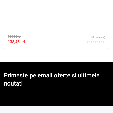
184,60
lei
(0 reviews)
138,45
lei
Primeste pe email oferte si ultimele
noutati