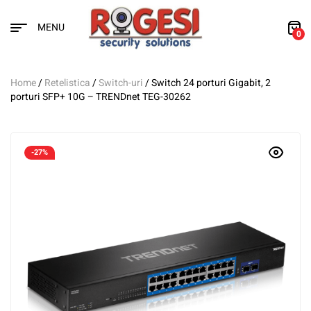
MENU
0
Home
/
Retelistica
/
Switch-uri
/ Switch 24 porturi Gigabit, 2
porturi SFP+ 10G – TRENDnet TEG-30262
-27%