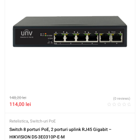
148,20
lei
(0 reviews)
114,00
lei
Retelistica
,
Switch-uri PoE
Switch 8 porturi PoE, 2 porturi uplink RJ45 Gigabit –
HIKVISION DS-3E0310P-E-M