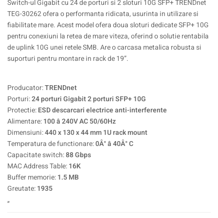
Switch-ul Gigabit cu 24 de porturi si 2 sloturi 10G SFP+ TRENDnet
TEG-30262 ofera o performanta ridicata, usurinta in utilizare si
fiabilitate mare. Acest model ofera doua sloturi dedicate SFP+ 10G
pentru conexiuni la retea de mare viteza, oferind o solutie rentabila
de uplink 10G unei retele SMB. Are o carcasa metalica robusta si
suporturi pentru montare in rack de 19”.
Producator:
TRENDnet
Porturi:
24 porturi Gigabit 2 porturi SFP+ 10G
Protectie:
ESD descarcari electrice anti-interferente
Alimentare:
100 â 240V AC 50/60Hz
Dimensiuni:
440 x 130 x 44 mm 1U rack mount
Temperatura de functionare:
0Â° â 40Â° C
Capacitate switch:
88 Gbps
MAC Address Table:
16K
Buffer memorie:
1.5 MB
Greutate:
1935
„