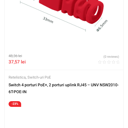
48,36
lei
(0 reviews)
37,57
lei
Retelistica
,
Switch-uri PoE
Switch 4 porturi PoE+, 2 porturi uplink RJ45 – UNV NSW2010-
6T-POE-IN
-23%