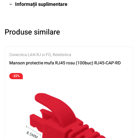
Informații suplimentare
Produse similare
Conectica LAN RJ si FO
,
Retelistica
Manson protectie mufa RJ45 rosu (100buc) RJ45-CAP-RD
-22%