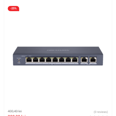
-25%
400,40
lei
(0 reviews)