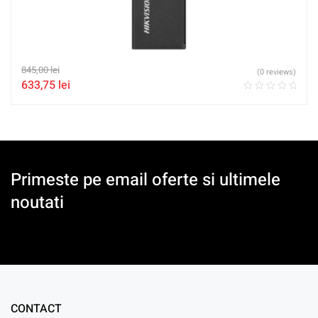
845,00
lei
(0 reviews)
633,75
lei
Primeste pe email oferte si ultimele
noutati
CONTACT