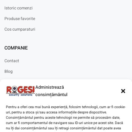
Istoric comenzi
Produse favorite
Cos cumparaturi
COMPANIE
Contact
Blog
Cariere
Administrează
Solicitare instalare
consimțământul
Pentru a oferi cea mai bună experiență, folosim tehnologii, cum ar fi cookie-
uri, pentru a stoca și/sau accesa informațiile despre dispozitive.
Consimțământul pentru aceste tehnologii ne permite să procesăm date,
cum ar fi comportamentul de navigare sau ID-uri unice pe acest site. Dacă
Copyright © 2025
Digitaz
.
nu îți dai consimțământul sau îți retragi consimțământul dat poate avea