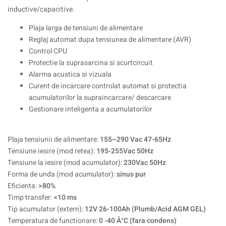
inductive/capacitive.
Plaja larga de tensiuni de alimentare
Reglaj automat dupa tensiunea de alimentare (AVR)
Control CPU
Protectie la suprasarcina si scurtcircuit
Alarma acustica si vizuala
Curent de incarcare controlat automat si protectia
acumulatorilor la supraincarcare/ descarcare
Gestionare inteligenta a acumulatorilor
Plaja tensiunii de alimentare:
155~290 Vac 47-65Hz
Tensiune iesire (mod retea):
195-255Vac 50Hz
Tensiune la iesire (mod acumulator):
230Vac 50Hz
Forma de unda (mod acumulator):
sinus pur
Eficienta:
>80%
Timp transfer:
<10 ms
Tip acumulator (extern):
12V 26-100Ah (Plumb/Acid AGM GEL)
Temperatura de functionare:
0 -40 Â°C (fara condens)