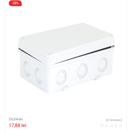
-23%
23,24
lei
(0 reviews)
17,88
lei