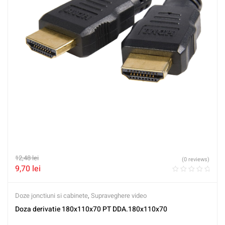
12,48
lei
(0 reviews)
9,70
lei
Doze jonctiuni si cabinete
,
Supraveghere video
Doza derivatie 180x110x70 PT DDA.180x110x70