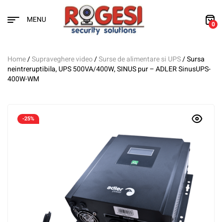
MENU
0
Home
/
Supraveghere video
/
Surse de alimentare si UPS
/ Sursa
neintreruptibila, UPS 500VA/400W, SINUS pur – ADLER SinusUPS-
400W-WM
-25%