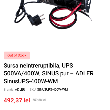
Out of Stock
Sursa neintreruptibila, UPS
500VA/400W, SINUS pur – ADLER
SinusUPS-400W-WM
Brands:
ADLER
SKU:
SINUSUPS-400W-WM
492,37
lei
659,88
lei