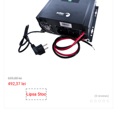
659,88
lei
492,37
lei
Lipsa Stoc
(0 reviews)