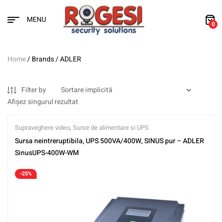
MENU
0
Home
/ Brands / ADLER
Filter by
Afișez singurul rezultat
Supraveghere video
,
Surse de alimentare si UPS
Sursa neintreruptibila, UPS 500VA/400W, SINUS pur – ADLER
SinusUPS-400W-WM
-25%