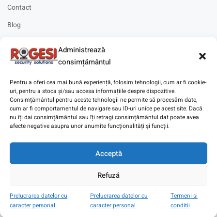
Contact
Blog
Cariere
Administrează
Solicitare instalare
consimțământul
Pentru a oferi cea mai bună experiență, folosim tehnologii, cum ar fi cookie-
uri, pentru a stoca și/sau accesa informațiile despre dispozitive.
Consimțământul pentru aceste tehnologii ne permite să procesăm date,
cum ar fi comportamentul de navigare sau ID-uri unice pe acest site. Dacă
Copyright © 2025
Digitaz
.
nu îți dai consimțământul sau îți retragi consimțământul dat poate avea
afecte negative asupra unor anumite funcționalități și funcții.
Acceptă
Refuză
Prelucrarea datelor cu
Prelucrarea datelor cu
Termeni si
caracter personal
caracter personal
conditii
Magazin
Cont
Wishlist
Search