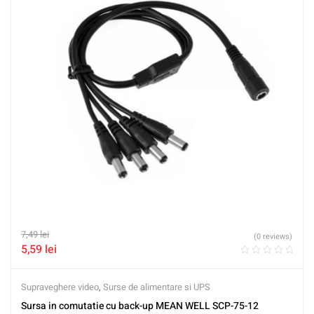
7,49
lei
(0 reviews)
5,59
lei
Supraveghere video
,
Surse de alimentare si UPS
Sursa in comutatie cu back-up MEAN WELL SCP-75-12