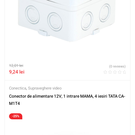
12,01
lei
(0 reviews)
9,24
lei
Conectica
,
Supraveghere video
Conector de alimentare 12V, 1 intrare MAMA, 4 iesiri TATA CA-
M1T4
-25%