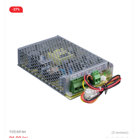
-27%
132,60
lei
(0 reviews)