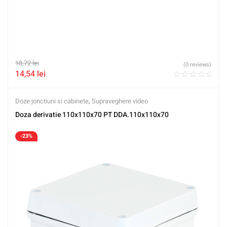
18,72
lei
(0 reviews)
14,54
lei
Doze jonctiuni si cabinete
,
Supraveghere video
Doza derivatie 110x110x70 PT DDA.110x110x70
-23%