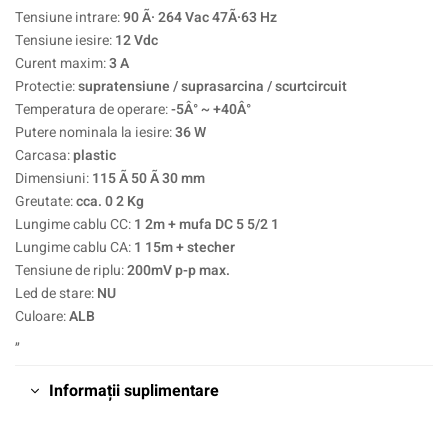
Tensiune intrare:
90 Ã· 264 Vac 47Ã·63 Hz
Tensiune iesire:
12 Vdc
Curent maxim:
3 A
Protectie:
supratensiune / suprasarcina / scurtcircuit
Temperatura de operare:
-5Â° ~ +40Â°
Putere nominala la iesire:
36 W
Carcasa:
plastic
Dimensiuni:
115 Ã 50 Ã 30 mm
Greutate:
cca. 0 2 Kg
Lungime cablu CC:
1 2m + mufa DC 5 5/2 1
Lungime cablu CA:
1 15m + stecher
Tensiune de riplu:
200mV p-p max.
Led de stare:
NU
Culoare:
ALB
„
Informații suplimentare