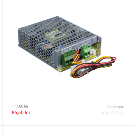
117,00
lei
(0 reviews)
85,50
lei