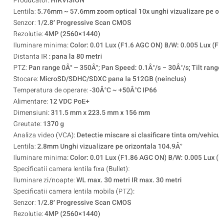
Producator:
HIKVISION
Lentila:
5.76mm ~ 57.6mm zoom optical 10x unghi vizualizare pe or
Senzor:
1/2.8′ Progressive Scan CMOS
Rezolutie:
4MP (2560×1440)
Iluminare minima:
Color: 0.01 Lux (F1.6 AGC ON) B/W: 0.005 Lux (F
Distanta IR :
pana la 80 metri
PTZ:
Pan range 0Â° – 350Â°; Pan Speed: 0.1Â°/s – 30Â°/s; Tilt range:
Stocare:
MicroSD/SDHC/SDXC pana la 512GB (neinclus)
Temperatura de operare:
-30Â°C ~ +50Â°C IP66
Alimentare:
12 VDC PoE+
Dimensiuni:
311.5 mm x 223.5 mm x 156 mm
Greutate:
1370 g
Analiza video (VCA):
Detectie miscare si clasificare tinta om/vehicu
Lentila:
2.8mm Unghi vizualizare pe orizontala 104.9Â°
Iluminare minima:
Color: 0.01 Lux (F1.86 AGC ON) B/W: 0.005 Lux 
Specificatii camera lentila fixa (Bullet):
Iluminare zi/noapte:
WL max. 30 metri IR max. 30 metri
Specificatii camera lentila mobila (PTZ):
Senzor:
1/2.8′ Progressive Scan CMOS
Rezolutie:
4MP (2560×1440)