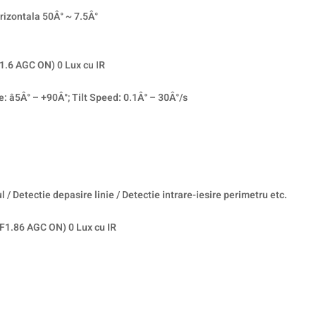
izontala 50Â° ~ 7.5Â°
1.6 AGC ON) 0 Lux cu IR
 â5Â° – +90Â°; Tilt Speed: 0.1Â° – 30Â°/s
l / Detectie depasire linie / Detectie intrare-iesire perimetru etc.
(F1.86 AGC ON) 0 Lux cu IR