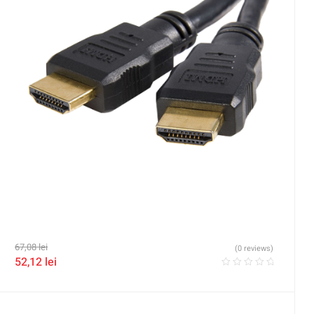
67,08
lei
(0 reviews)
52,12
lei