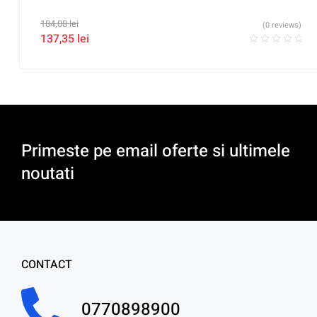
184,08
lei
(0 reviews)
137,35
lei
Primeste pe email oferte si ultimele
noutati
CONTACT
0770898900