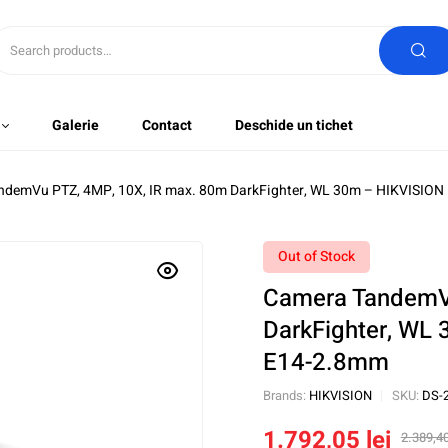
Galerie
Contact
Deschide un tichet
ndemVu PTZ, 4MP, 10X, IR max. 80m DarkFighter, WL 30m – HIKVIS
Out of Stock
Camera TandemVu
DarkFighter, W
E14-2.8mm
Brands:
HIKVISION
SKU:
DS-
1.792,05
lei
2.389,4