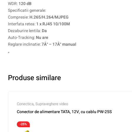
WDR:
120 dB
Specificatii generale:
Compresie:
H.265/H.264/MJPEG
Interfata retea:
1 x RJ45 10/100M
Dezaburire lentila:
Da
Auto-Tracking:
Nu are
Reglare inclinatie:
7Â° – 17Â° manual
„
Produse similare
Conectica
,
Supraveghere video
Conector de alimentare TATA, 12V, cu cablu PW-25S
-25%