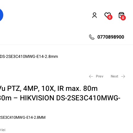
0
0
0770898900
ION DS-2SE3C410MWG-E14-2.8mm
Prev
Next
 PTZ, 4MP, 10X, IR max. 80m
L 30m – HIKVISION DS-2SE3C410MWG-
45,40
352,95
lei
lei
60,84
470,60
lei
lei
2SE3C410MWG-E14-2.8MM
0
lei