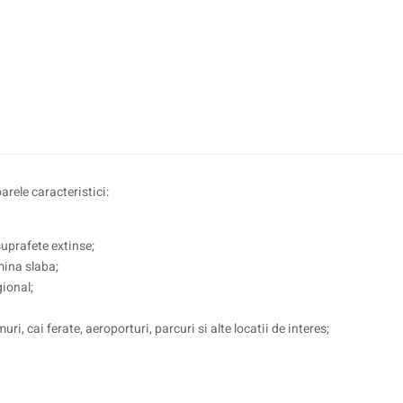
le caracteristici:
suprafete extinse;
mina slaba;
ional;
i, cai ferate, aeroporturi, parcuri si alte locatii de interes;