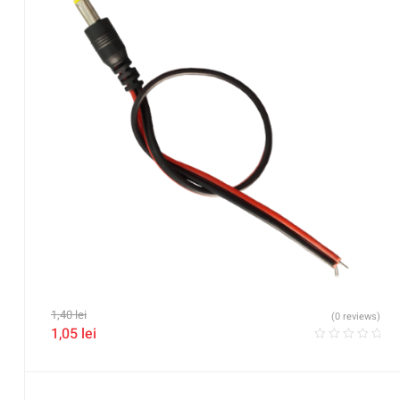
1,40
lei
(0 reviews)
1,05
lei