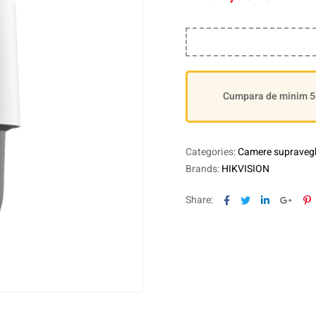
Cumpara de minim 500
Categories:
Camere supravegh
Brands:
HIKVISION
Facebook
Twitter
Linkedin
Goog
P
Share: