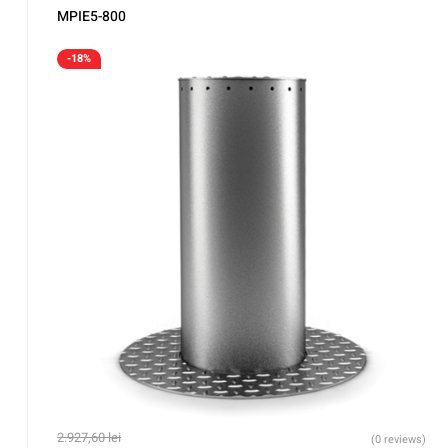
MPIE5-800
-18%
2.927,60
lei
(0 reviews)