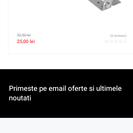
32,50
lei
(0 reviews)
25,00
lei
Primeste pe email oferte si ultimele
noutati