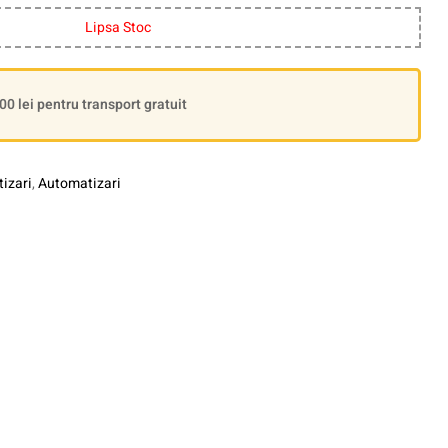
Lipsa Stoc
 lei pentru transport gratuit
izari
,
Automatizari
le+
interest