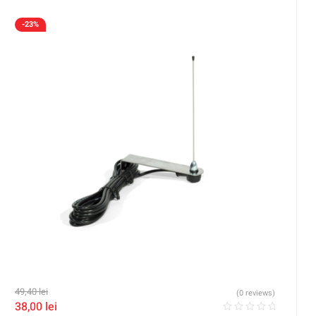
-23%
49,40
lei
(0 reviews)
38,00
lei