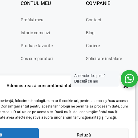
CONTUL MEU
COMPANIE
Profilul meu
Contact
Istoric comenzi
Blog
Produse favorite
Cariere
Cos cumparaturi
Solicitare instalare
Ai nevoie de ajutor?
Discută cu noi
Administrează consimțământul
eriență, folosim tehnologii, cum ar fi cookie-uri, pentru a stoca și/sau accesa
ve. Consimțământul pentru aceste tehnologii ne permite să procesăm date, cum
e sau ID-uri unice pe acest site. Dacă nu îți dai consimțământul sau îți
te avea afecte negative asupra unor anumite funcționalități și funcții.
ă
Refuză