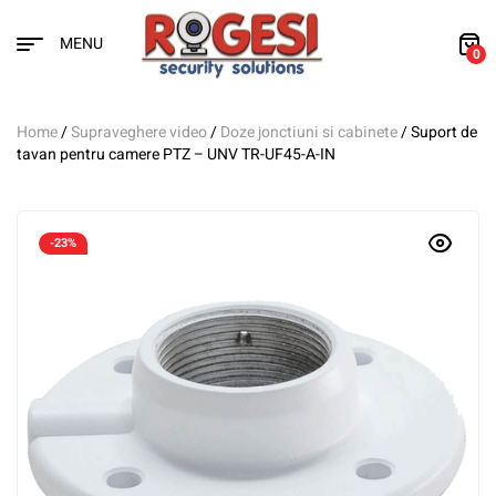
MENU
0
Home
/
Supraveghere video
/
Doze jonctiuni si cabinete
/ Suport de
tavan pentru camere PTZ – UNV TR-UF45-A-IN
-23%