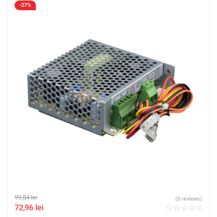
-27%
99,84
lei
(0 reviews)
72,96
lei