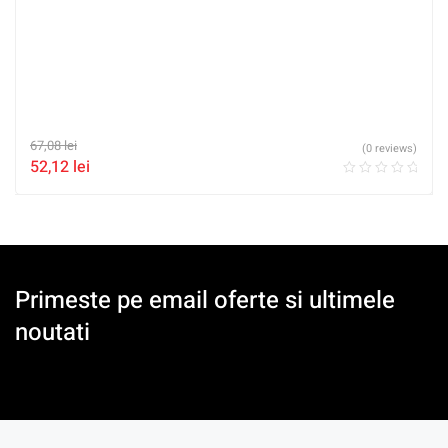
67,08
lei
(0 reviews)
52,12
lei
Primeste pe email oferte si ultimele
noutati