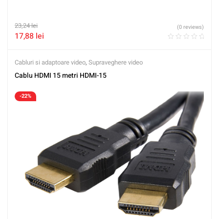
23,24
lei
(0 reviews)
17,88
lei
Cabluri si adaptoare video
,
Supraveghere video
Cablu HDMI 15 metri HDMI-15
-22%