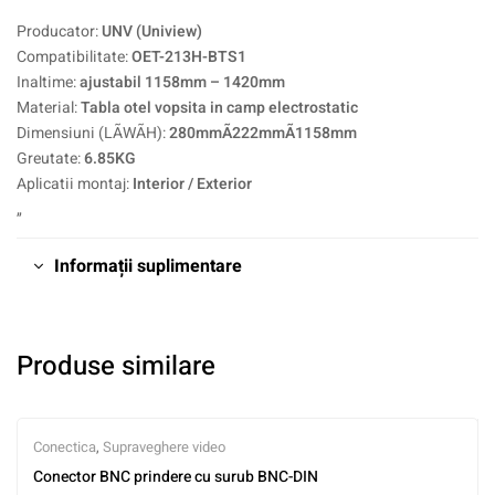
Producator:
UNV (Uniview)
Compatibilitate:
OET-213H-BTS1
Inaltime:
ajustabil 1158mm – 1420mm
Material:
Tabla otel vopsita in camp electrostatic
Dimensiuni (LÃWÃH):
280mmÃ222mmÃ1158mm
Greutate:
6.85KG
Aplicatii montaj:
Interior / Exterior
„
Informații suplimentare
Produse similare
Conectica
,
Supraveghere video
Conector BNC prindere cu surub BNC-DIN