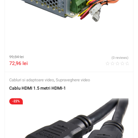
99,84
lei
(0 reviews)
72,96
lei
Cabluri si adaptoare video
,
Supraveghere video
Cablu HDMI 1.5 metri HDMI-1
-22%