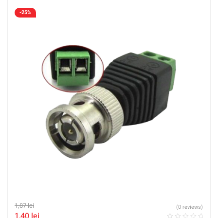
-25%
1,87
lei
(0 reviews)
1,40
lei