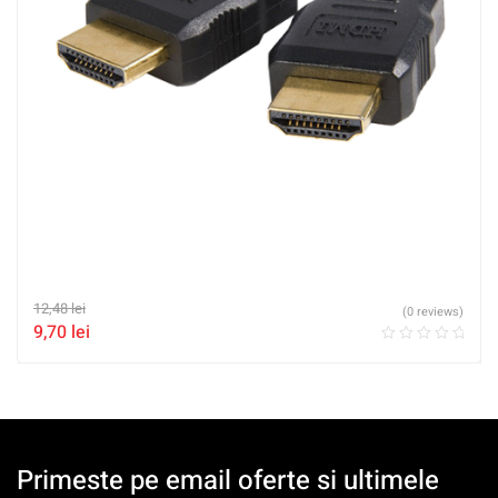
12,48
lei
(0 reviews)
9,70
lei
Primeste pe email oferte si ultimele