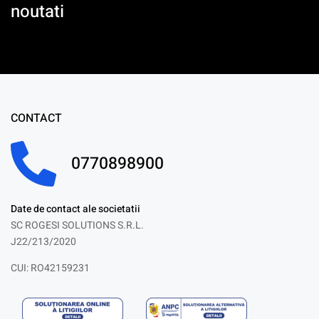
noutati
CONTACT
0770898900
Date de contact ale societatii
SC ROGESI SOLUTIONS S.R.L.
J22/213/2020
CUI: RO42159231