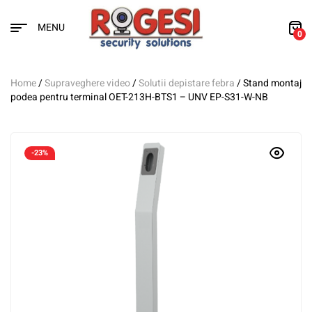
MENU
0
Home
/
Supraveghere video
/
Solutii depistare febra
/ Stand montaj
podea pentru terminal OET-213H-BTS1 – UNV EP-S31-W-NB
-23%