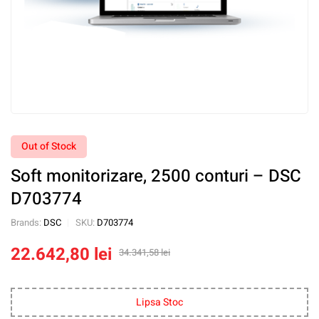
Out of Stock
Soft monitorizare, 2500 conturi – DSC
D703774
Brands:
DSC
SKU:
D703774
22.642,80
lei
34.341,58
lei
Lipsa Stoc