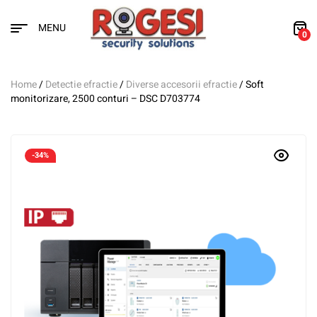
MENU
0
Home
/
Detectie efractie
/
Diverse accesorii efractie
/ Soft
monitorizare, 2500 conturi – DSC D703774
-34%