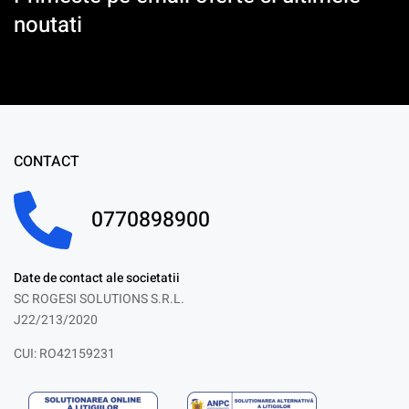
noutati
CONTACT
0770898900
Date de contact ale societatii
SC ROGESI SOLUTIONS S.R.L.
J22/213/2020
CUI: RO42159231