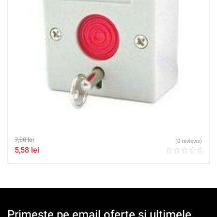
7,80
lei
(0 reviews)
5,58
lei
Primeste pe email oferte si ultimele