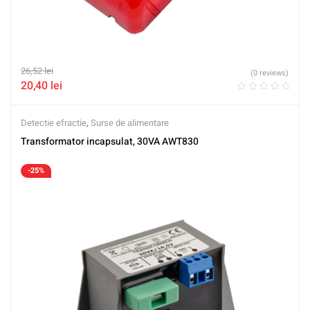
26,52
lei
(0 reviews)
20,40
lei
Detectie efractie
,
Surse de alimentare
Transformator incapsulat, 30VA AWT830
-25%