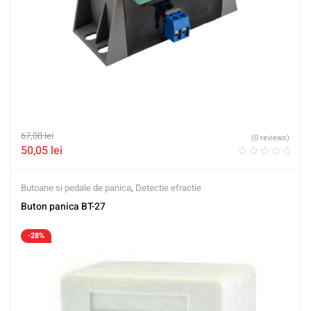
67,08
lei
(0 reviews)
50,05
lei
Butoane si pedale de panica
,
Detectie efractie
Buton panica BT-27
-28%