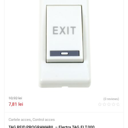
10,92
lei
(0 reviews)
7,81
lei
Cartele acces
,
Control acces
TAG RFID PROGRAMABIL – Electra TAG.ELT.000