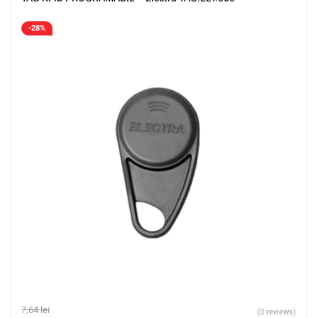
-28%
7,64
lei
(0 reviews)