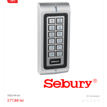
-28%
388,44
lei
(0 reviews)
277,88
lei