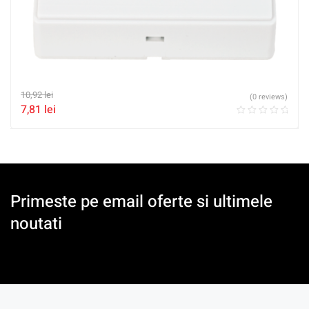
10,92
lei
(0 reviews)
7,81
lei
Primeste pe email oferte si ultimele
noutati