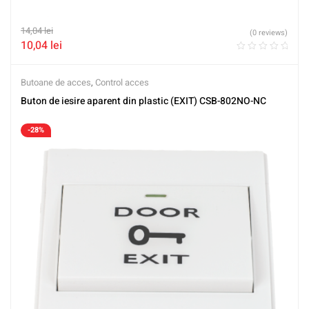
14,04
lei
(0 reviews)
10,04
lei
Butoane de acces
,
Control acces
Buton de iesire aparent din plastic (EXIT) CSB-802NO-NC
-28%